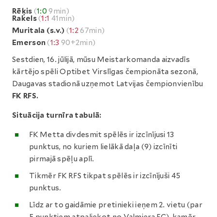
Rēķis
(
1:0
9min)
Rakels
(
1:1
41min)
Muritala (s.v.)
(
1:2
67min)
Emerson
(
1:3
90+2min)
Sestdien, 16. jūlijā, mūsu Meistarkomanda aizvadīs
kārtējo spēli Optibet Virslīgas čempionāta sezonā,
Daugavas stadionā uzņemot Latvijas čempionvienību
FK RFS.
Situācija turnīra tabulā:
FK Metta divdesmit spēlēs ir izcīnījusi 13
punktus, no kuriem lielākā daļa (9) izcīnīti
pirmajā spēļu aplī.
Tikmēr FK RFS tikpat spēlēs ir izcīnījuši 45
punktus.
Līdz ar to gaidāmie pretinieki ieņem 2. vietu (par