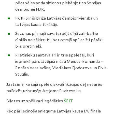
pēcspēles soda sitienos piekāpjoties Somijas
čempionei HJK.
FK RFS ir šī brīža Latvijas čempionvienība un
Latvijas kausa turētāji.
Sezonas pirmajā savstarpējā cīņā zaļi-baltie
cīnījās neizšķirti 1:1, bet otrajā aplī ar 3:1 pārāki
bija pretinieki.
Pretinieku sastāvā arī ir trīs spēlētāji, kuri
iepriekš pārstāvējuši mūsu Meistarkomandu –
Renārs Varslavāns, Vladislavs Fjodorovs un Elvis
Stuglis.
Jāatzīmē, ka šajā spēlē diskvalifikācijas dēļ nevarēs
palīdzēt uzbrucējs Artjoms Puzirevskis.
Biļetes uz spēli vari iegādāties
ŠEIT
Pēc pārliecinoša snieguma Latvijas kausa 1/8 fināla