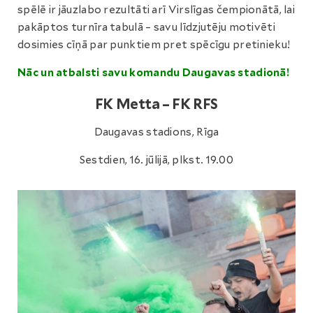
spēlē ir jāuzlabo rezultāti arī Virslīgas čempionātā, lai
pakāptos turnīra tabulā – savu līdzjutēju motivēti
dosimies cīņā par punktiem pret spēcīgu pretinieku!
Nāc un atbalsti savu komandu Daugavas stadionā!
FK Metta – FK RFS
Daugavas stadions, Rīga
Sestdien, 16. jūlijā, plkst. 19.00