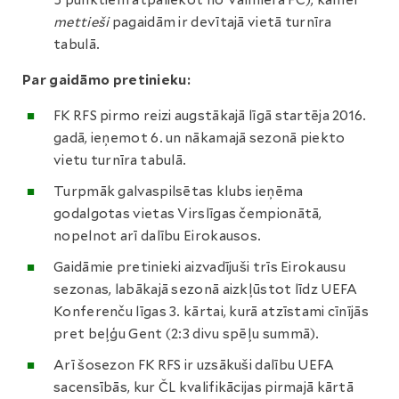
5 punktiem atpaliekot no Valmiera FC), kamēr
mettieši
pagaidām ir devītajā vietā turnīra
tabulā.
Par gaidāmo pretinieku:
FK RFS pirmo reizi augstākajā līgā startēja 2016.
gadā, ieņemot 6. un nākamajā sezonā piekto
vietu turnīra tabulā.
Turpmāk galvaspilsētas klubs ieņēma
godalgotas vietas Virslīgas čempionātā,
nopelnot arī dalību Eirokausos.
Gaidāmie pretinieki aizvadījuši trīs Eirokausu
sezonas, labākajā sezonā aizkļūstot līdz UEFA
Konferenču līgas 3. kārtai, kurā atzīstami cīnījās
pret beļģu Gent (2:3 divu spēļu summā).
Arī šosezon FK RFS ir uzsākuši dalību UEFA
sacensībās, kur ČL kvalifikācijas pirmajā kārtā