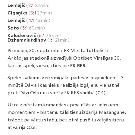
Lemajič
(
2:1
23min)
Cigaņiks
(
3:1
27min)
Lemajič
(
4:1
43min)
Seto
(
5:1
60min)
Kaluderovič
(
6:1
75min)
Dzhamalutdinov
(
1:1
21min)
Pirmdien, 30. septembrī, FK Metta futbolisti
Arkādijas stadionā aizvadījuši Optibet Virslīgas 30.
kārtas spēli, viesojoties pie
FK RFS.
Spēles sākums veiksmīgāks padevās mājiniekiem – 3.
minūtē Dāvis Ikaunieks realizēja izgājienu vienatnē
pret Dāvi Ošu un izvirzīja FK RFS vadībā (0:1).
Uzreiz pēc tam komandas apmainījās ar lieliskiem
momentiem – bīstamu tālsitienu izdarīja Masangane,
trāpot pa vārtu stabu, bet otrā pusē tuvcīņā sitienu
atvairīja Ošs.