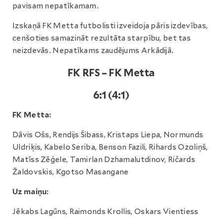
pavisam nepatīkamam.
Izskaņā FK Metta futbolisti izveidoja pāris izdevības,
cenšoties samazināt rezultāta starpību, bet tas
neizdevās. Nepatīkams zaudējums Arkādijā.
FK RFS – FK Metta
6:1 (4:1)
FK Metta:
Dāvis Ošs, Rendijs Šibass, Kristaps Liepa, Normunds
Uldriķis, Kabelo Seriba, Benson Fazili, Rihards Ozoliņš,
Matīss Zēģele, Tamirlan Dzhamalutdinov, Ričards
Žaldovskis, Kgotso Masangane
Uz maiņu:
Jēkabs Lagūns, Raimonds Krollis, Oskars Vientiess