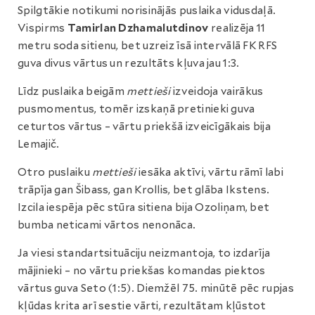
Spilgtākie notikumi norisinājās puslaika vidusdaļā.
Vispirms
Tamirlan Dzhamalutdinov
realizēja 11
metru soda sitienu, bet uzreiz īsā intervālā FK RFS
guva divus vārtus un rezultāts kļuva jau 1:3.
Līdz puslaika beigām
mettieši
izveidoja vairākus
pusmomentus, tomēr izskaņā pretinieki guva
ceturtos vārtus – vārtu priekšā izveicīgākais bija
Lemajič.
Otro puslaiku
mettieši
iesāka aktīvi, vārtu rāmī labi
trāpīja gan Šibass, gan Krollis, bet glāba Ikstens.
Izcila iespēja pēc stūra sitiena bija Ozoliņam, bet
bumba neticami vārtos nenonāca.
Ja viesi standartsituāciju neizmantoja, to izdarīja
mājinieki – no vārtu priekšas komandas piektos
vārtus guva Seto (1:5). Diemžēl 75. minūtē pēc rupjas
kļūdas krita arī sestie vārti, rezultātam kļūstot