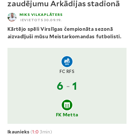
zaudējumu Arkādijas stadionā
MIKS VILKAPLĀTERS
IEVIETOTS 30.09.19.
Kārtējo spēli Virslīgas čempionāta sezonā
aizvadījuši mūsu Meistarkomandas futbolisti.
FC RFS
6
-
1
FK Metta
Ikaunieks
(
1:0
3min)