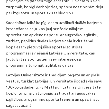
priecājamies par sekmīgo sadarbību un ceram, ka arī
turpmāk, kopīgi darbojoties, spēsim nostiprināt ideju
par izglītotu un sportisku sabiedrību.
Sadarbības laikā kopīgi esam uzsākuši duālās karjeras
īstenošanas ceļu, kas ļauj profesionālajiem
sportistiem apvienot sportu ar augstāko izglītību,
turklāt, papildus duālās karjeras ceļa izvirzīšanai,
kopā esam pietuvojušies sporta izglītības
programmas ieviešanai Latvijas Universitātē, kas
ļautu Elites sportistiem sev interesējošā
programmā turpināt izglītības gaitas.
Latvijas Universitāte ir tradīcijām bagāta un ar plašu
vēsturi, turklāt Latvijas Universitāte šogad svin savu
100-to gadadienu. FS Metta un Latvijas Universitāte
kopīgi turpina un turpinās izstrādāt arī augstākās
izglītības programmu sporta treneru un speciālistu
sagatavošanā.