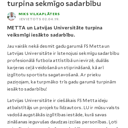
turpina sekmīgo sadarbību
MIKS VILKAPLĀTERS
IEVIETOTS 02.04.19.
METTA un Latvijas Universitāte turpina
veiksmīgi iesākto sadarbību.
Jau vairāk nekā desmit gadu garumā FS Metta un
Latvijas Universitāte ir īstenojusi sekmīgu sadarbību
profesionālā futbola attīstībā un ievirzē, duālās
karjeras ceļā veidošanā un stiprināšanā, kā arī
izglītotu sportistu sagatavošanā. Ar prieku
paziņojam, ka turpmāko trīs gadu garumā turpinām
iesākto sadarbību!
Latvijas Universitāte ir ciešākais FS Metta ideju
atbalstītājs un projektu līdzautors. LU ir mūsu valsts
vadošā augstākās izglītības iestāde, kurā savas
zināšanas ieguvušas daudzas izcilas personības. Ļoti