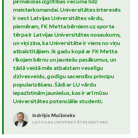
pirmskolas izglītības vecuma līdz
meistarkomandai. Universitātes interesēs
ir nest Latvijas Universitātes vārdu,
piemēram, FK Metta bērniem uz sporta
tērpa ir Latvijas Universitātes nosaukums,
un viņi zina, ka Universitāte ir viens no viņu
atbalstītājiem. Ik gadu kopā ar FK Metta
rīkojam bērnu un jauniešu pasākumus, un
tādā veidā mēs atbalstam veselīgu
dzīvesveidu, godīgu sacensību principu
popularizēšanu. Šādi ar LU vārdu
iepazīstinām jauniešus, kas ir arī mūsu
Universitātes potenciālie studenti.
Indriķis Muižnieks
LATVIJAS UNIVERSITĀTES REKTORS