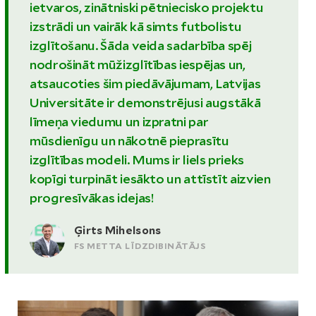
ietvaros, zinātniski pētniecisko projektu
izstrādi un vairāk kā simts futbolistu
izglītošanu. Šāda veida sadarbība spēj
nodrošināt mūžizglītības iespējas un,
atsaucoties šim piedāvājumam, Latvijas
Universitāte ir demonstrējusi augstākā
līmeņa viedumu un izpratni par
mūsdienīgu un nākotnē pieprasītu
izglītības modeli. Mums ir liels prieks
kopīgi turpināt iesākto un attīstīt aizvien
progresīvākas idejas!
Ģirts Mihelsons
FS METTA LĪDZDIBINĀTĀJS