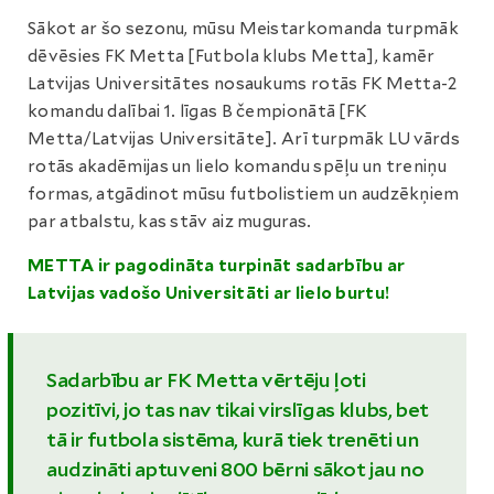
Sākot ar šo sezonu, mūsu Meistarkomanda turpmāk
dēvēsies FK Metta [Futbola klubs Metta], kamēr
Latvijas Universitātes nosaukums rotās FK Metta-2
komandu dalībai 1. līgas B čempionātā [FK
Metta/Latvijas Universitāte]. Arī turpmāk LU vārds
rotās akadēmijas un lielo komandu spēļu un treniņu
formas, atgādinot mūsu futbolistiem un audzēkņiem
par atbalstu, kas stāv aiz muguras.
METTA ir pagodināta turpināt sadarbību ar
Latvijas vadošo Universitāti ar lielo burtu!
Sadarbību ar FK Metta vērtēju ļoti
pozitīvi, jo tas nav tikai virslīgas klubs, bet
tā ir futbola sistēma, kurā tiek trenēti un
audzināti aptuveni 800 bērni sākot jau no