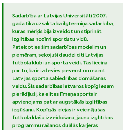
Sadarbība ar Latvijas Universitāti 2007.
gadā tika uzsākta kā ilgtermiņa sadarbība,
kuras mērķis bija izveidot un stiprināt
izglītības nozīmi sportistu vidū.
Pateicoties šim sadarbības modelim un
piemēram, sekojuši daudzi citi Latvijas
futbola klubi un sporta veidi. Tas liecina
par to, ka ir izdevies pievērst un mainīt
Latvijas sporta sabiedrības domāšanas
veidu. Šīs sadarbības ietvaros kopīgi esam
pierādījuši, ka elites līmeņa sports ir
apvienojams pat ar augstākās izglītības
iegūšanu. Kopīgās idejas ir veicinājušas
futbola klašu izveidošanu, jaunu izglītības
programmu rašanos duālās karjeras