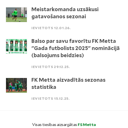
Meistarkomanda uzsākusi
gatavošanos sezonai
IEVIETOTS 12.01.26.
Balso par savu favorītu FK Metta
"Gada futbolists 2025" nominācijā
(balsojums beidzies)
IEVIETOTS 29.12.25.
FK Metta aizvadītās sezonas
statistika
IEVIETOTS 15.12.25.
Visas tiesības aizsargātas
FS Metta