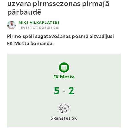
uzvara pirmssezonas pirmajā
pārbaudē
MIKS VILKAPLĀTERS
IEVIETOTS 24.01.26.
Pirmo spēli sagatavošanas posmā aizvadījusi
FK Metta komanda.
FK Metta
5
-
2
Skanstes SK