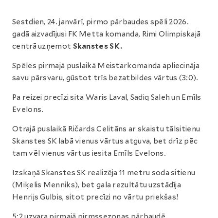
Sestdien, 24. janvārī, pirmo pārbaudes spēli 2026.
gadā aizvadījusi FK Metta komanda, Rimi Olimpiskajā
centrā uzņemot
Skanstes SK.
Spēles pirmajā puslaikā Meistarkomanda apliecināja
savu pārsvaru, gūstot trīs bezatbildes vārtus (3:0).
Pa reizei precīzi sita Waris Laval, Sadiq Saleh un Emīls
Evelons.
Otrajā puslaikā Ričards Celitāns ar skaistu tālsitienu
Skanstes SK labā vienus vārtus atguva, bet drīz pēc
tam vēl vienus vārtus iesita Emīls Evelons.
Izskaņā Skanstes SK realizēja 11 metru soda sitienu
(Miķelis Menniks), bet gala rezultātu uzstādīja
Henrijs Gulbis, sitot precīzi no vārtu priekšas!
5:2 uzvara pirmajā pirmssezonas pārbaudē.