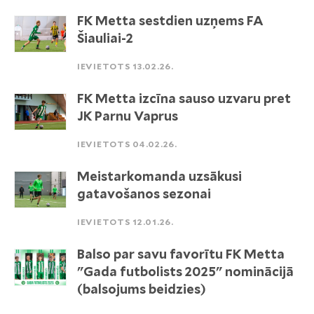
FK Metta sestdien uzņems FA
Šiauliai-2
IEVIETOTS 13.02.26.
FK Metta izcīna sauso uzvaru pret
JK Parnu Vaprus
IEVIETOTS 04.02.26.
Meistarkomanda uzsākusi
gatavošanos sezonai
IEVIETOTS 12.01.26.
Balso par savu favorītu FK Metta
"Gada futbolists 2025" nominācijā
(balsojums beidzies)