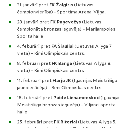
21. janvārī pret
FK Žalgiris
(Lietuvas
čempionvienība) – Sportima Arena, Viļņa.
28. janvārī pret
FK Paņevežys
(Lietuvas
čempionāta bronzas ieguvēja) – Marijampoles
Sporta halle.
4. feburārī pret
FA Šiauliai
(Lietuvas A lyga 7.
vieta) – Rimi Olimpiskais centrs.
8. februārī pret
FK Banga
(Lietuvas A lyga 8.
vieta) – Rimi Olimpiskais centrs
11. februārī pret
Harju JK
(Igaunijas Meistriliiga
jaunpienācēja) – Rimi Olimpiskais centrs.
18. februārī pret
Paide Linnameeskod
(Igaunijas
Meistriliiga bronzas ieguvēja) – Viljandi sporta
halle.
25. februārī pret
FK Riteriai
(Lietuvas A lyga 5.