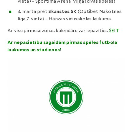
vieta) – Sportima Arena, Viļņa (divas spēles)
3. martā pret
Skanstes SK
(Optibet Nākotnes
līga 7. vieta) – Hanzas vidusskolas laukums.
Ar visu pirmssezonas kalendāru var iepazīties
ŠEIT
Ar nepacietību sagaidām pirmās spēles futbola
laukumos un stadionos!