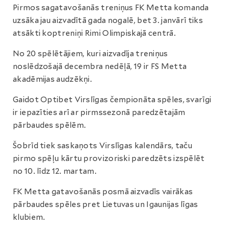
Pirmos sagatavošanās treniņus FK Metta komanda
uzsāka jau aizvadītā gada nogalē, bet 3. janvārī tiks
atsākti koptreniņi Rimi Olimpiskajā centrā.
No 20 spēlētājiem, kuri aizvadīja treniņus
noslēdzošajā decembra nedēļā, 19 ir FS Metta
akadēmijas audzēkņi.
Gaidot Optibet Virslīgas čempionāta spēles, svarīgi
ir iepazīties arī ar pirmssezonā paredzētajām
pārbaudes spēlēm.
Šobrīd tiek saskaņots Virslīgas kalendārs, taču
pirmo spēļu kārtu provizoriski paredzēts izspēlēt
no 10. līdz 12. martam.
FK Metta gatavošanās posmā aizvadīs vairākas
pārbaudes spēles pret Lietuvas un Igaunijas līgas
klubiem.