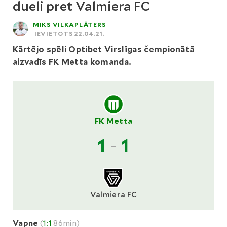
dueli pret Valmiera FC
MIKS VILKAPLĀTERS
IEVIETOTS 22.04.21.
Kārtējo spēli Optibet Virslīgas čempionātā
aizvadīs FK Metta komanda.
FK Metta
1
-
1
Valmiera FC
Vapne
(
1:1
86min)