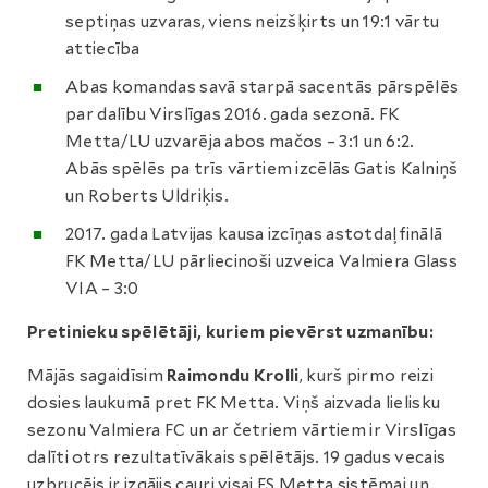
septiņas uzvaras, viens neizšķirts un 19:1 vārtu
attiecība
Abas komandas savā starpā sacentās pārspēlēs
par dalību Virslīgas 2016. gada sezonā. FK
Metta/LU uzvarēja abos mačos – 3:1 un 6:2.
Abās spēlēs pa trīs vārtiem izcēlās Gatis Kalniņš
un Roberts Uldriķis.
2017. gada Latvijas kausa izcīņas astotdaļfinālā
FK Metta/LU pārliecinoši uzveica Valmiera Glass
VIA – 3:0
Pretinieku spēlētāji, kuriem pievērst uzmanību:
Mājās sagaidīsim
Raimondu Krolli
, kurš pirmo reizi
dosies laukumā pret FK Metta. Viņš aizvada lielisku
sezonu Valmiera FC un ar četriem vārtiem ir Virslīgas
dalīti otrs rezultatīvākais spēlētājs. 19 gadus vecais
uzbrucējs ir izgājis cauri visai FS Metta sistēmai un