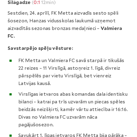
Silagadze
(
0:1
12min)
Sestdien, 24. aprīlī, FK Metta aizvadīs sesto spēli
šosezon, Hanzas vidusskolas laukumā uzņemot
aizvadītās sezonas bronzas medaļnieci –
Valmiera
FC.
Savstarpējo spēļu vēsture:
FK Metta un Valmiera FC savā starpā ir tikušās
22 reizes – 11 Virslīgā, astoņreiz 1. līgā, divreiz
pārspēlēs par vietu Virslīgā, bet vienreiz
Latvijas kausā.
Virslīgas ietvaros abas komandas dala identisku
bilanci – katrai pa trīs uzvarām un piecas spēles
beidzās neizšķirti, kamēr vārtu attiecība ir 16:16.
Divas no Valmiera FC uzvarām nāca
pagājušosezon.
Savukārt 1. līgas ietvaros FK Metta bija pārāka –