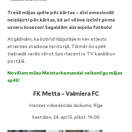
Trešā mājas spēle pēc kārtas – divi emocionāli
neizšķirti pēc kārtas, kā arī vēlme izcīnīt pirmo
uzvaru šosezon! Sagaidām aizraujošu futbolu!
Atgādinām, ka šobrīd līdzjutējiem nav atļauts
atrasties stadiona teritorijā. Tikmēr šo spēli
tiešraidē varēs vērot Sportacentrs TV kanālā un
portālā.
Novēlam mūsu Meistarkomandai veiksmīgu mājas
spēli!
FK Metta – Valmiera FC
Hanzas vidusskolas laukums, Rīga
Sestdien, 24. aprīlī, plkst. 19.00