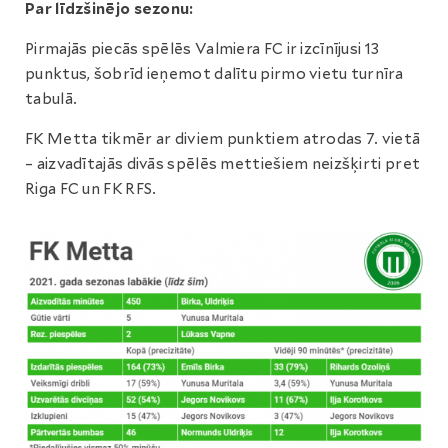
Par līdzšinējo sezonu:
Pirmajās piecās spēlēs Valmiera FC ir izcīnījusi 13
punktus, šobrīd ieņemot dalītu pirmo vietu turnīra
tabulā.
FK Metta tikmēr ar diviem punktiem atrodas 7. vietā
– aizvadītajās divās spēlēs mettiešiem neizšķirti pret
Riga FC un FK RFS.