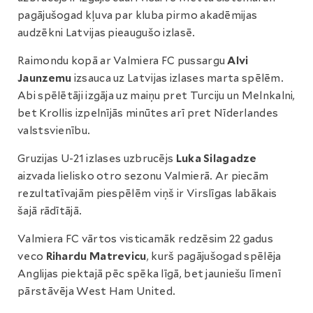
pagājušogad kļuva par kluba pirmo akadēmijas
audzēkni Latvijas pieaugušo izlasē.
Raimondu kopā ar Valmiera FC pussargu
Alvi
Jaunzemu
izsauca uz Latvijas izlases marta spēlēm.
Abi spēlētāji izgāja uz maiņu pret Turciju un Melnkalni,
bet Krollis izpelnījās minūtes arī pret Nīderlandes
valstsvienību.
Gruzijas U-21 izlases uzbrucējs
Luka Silagadze
aizvada lielisko otro sezonu Valmierā. Ar piecām
rezultatīvajām piespēlēm viņš ir Virslīgas labākais
šajā rādītājā.
Valmiera FC vārtos visticamāk redzēsim 22 gadus
veco
Rihardu Matrevicu
, kurš pagājušogad spēlēja
Anglijas piektajā pēc spēka līgā, bet jauniešu līmenī
pārstāvēja West Ham United.