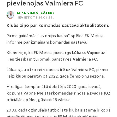
pievienojas Valmiera FC
MIKS VILKAPLĀTERS
IEVIETOTS 19.01.24.
Klubs ziņo par komandas sastāva aktualitātēm.
Pirms gaidāmās “Livonijas kausa” spēles FK Metta
informē par izmaiņām komandas sastāvā.
Klubs ziņo, ka FK Metta pussargs
Lūkass Vapne
uz
īres tiesībām turpmāk pārstāvēs
Valmiera FC
.
Lūkass jau otro reizi dosies īrē uz Valmiera FC, pirmo
reizi klubu pārstāvot 2022. gada čempionu sezonā.
Virslīgas čempionātā debitējis 2020. gada ievadā,
kopumā Vapne Meistarkomandas rindās aizvadīja 102
oficiālās spēles, gūstot 18 vārtus.
2003. gadā dzimušais futbolists kluba sistēmā ir kopš
pirmās dienas, izejot visus FS Metta akadēmijas