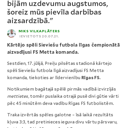
bijām uzdevumu augstumos,
šoreiz mūs pievīla darbības
aizsardzībā."
MIKS VILKAPLĀTERS
IEVIETOTS 20.07.21.
Kārtējo spēli Sieviešu futbola līgas čempionātā
aizvadījusi FS Metta komanda.
Sestdien, 17. jūlijā, Preiļu pilsētas stadionā kārtejo
spēli Sieviešu futbola līgā aizvadījusi FS Metta
komanda, tiekoties ar līdervienību
Rīgas FS.
Notikumiem bagātajā spēlē pirmās vadībā izvirzījās
mettietes,
tomēr puslaika otrajā pusē divi gūtie vārti
pēc 45 minūtēm deva vadību Rīgas FS futbolistēm.
Traka izvērtās spēles galotne – īsā laikā rezultāts
kļuva 3:3, tad pretinieces ieguva divu vārtu pārsvaru,