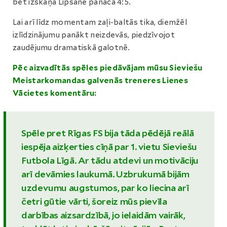
bet izskaņā Lipšāne panāca 4:5.
Lai arī līdz momentam zaļi-baltās tika, diemžēl
izlīdzinājumu panākt neizdevās, piedzīvojot
zaudējumu dramatiskā galotnē.
Pēc aizvadītās spēles piedāvājam mūsu Sieviešu
Meistarkomandas galvenās treneres Lienes
Vācietes komentāru:
Spēle pret Rīgas FS bija tāda pēdējā reālā
iespēja aizķerties cīņā par 1. vietu Sieviešu
Futbola Līgā. Ar tādu atdevi un motivāciju
arī devāmies laukumā. Uzbrukumā bijām
uzdevumu augstumos, par ko liecina arī
četri gūtie vārti, šoreiz mūs pievīla
darbības aizsardzībā, jo ielaidām vairāk,