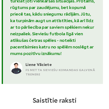
turklāt ļoti vienkāršās situācijās. Protams,
rūgtums par zaudējumu, bet kopumā
priecē tas, kādu sniegumu rādījām. Jūtu,
ka turpinām augt un attīstīties, kā arī līdz
ar to pārliecība par saviem spēkiem nekur
neizpaliek. Sieviešu futbola līgā vien
atlikušas četras spēles - noteikti
pacentīsimies katru no spēlēm noslēgt ar
mums pozitīvu iznākumu!
Liene Vāciete
FS METTA SIEVIEŠU KOMANDAS GALVENĀ
TRENERE
Saistītie raksti