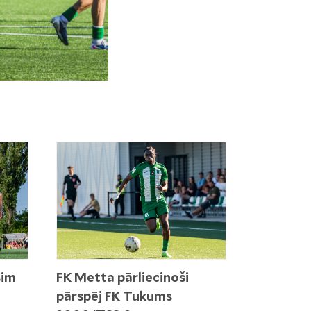
sim
FK Metta pārliecinoši
pārspēj FK Tukums