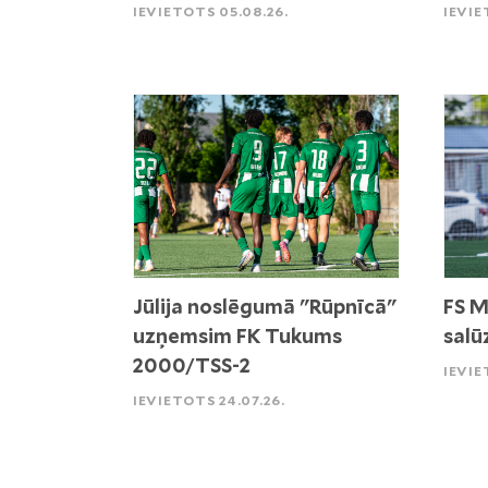
IEVIETOTS 05.08.26.
IEVIE
Jūlija noslēgumā "Rūpnīcā"
FS M
uzņemsim FK Tukums
salū
2000/TSS-2
IEVIE
IEVIETOTS 24.07.26.