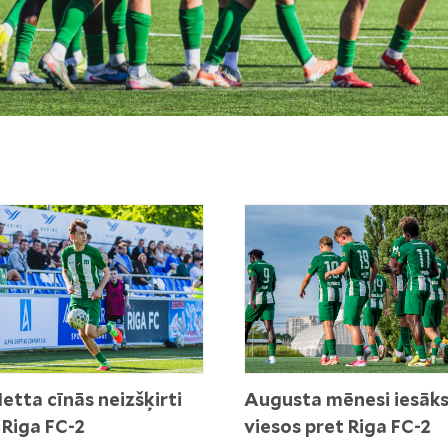
etta cīnās neizšķirti
Augusta mēnesi iesāk
 Riga FC-2
viesos pret Riga FC-2