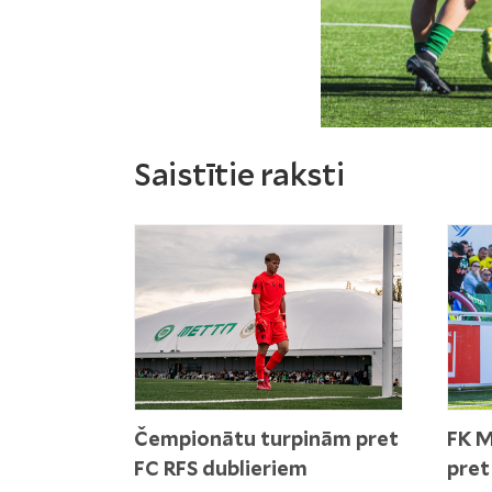
Saistītie raksti
Čempionātu turpinām pret
FK M
FC RFS dublieriem
pret