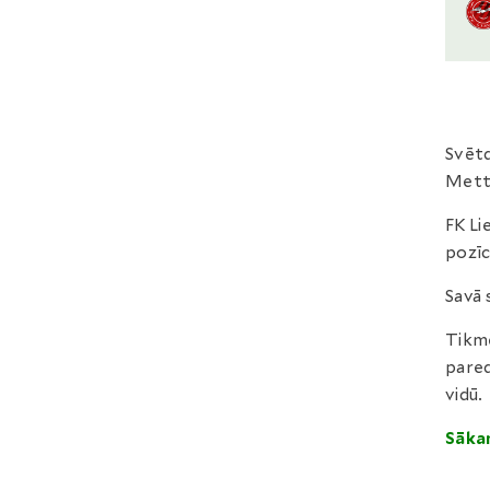
Svētdi
Metta
FK Li
pozīci
Savā 
Tikmē
pared
vidū.
Sākam