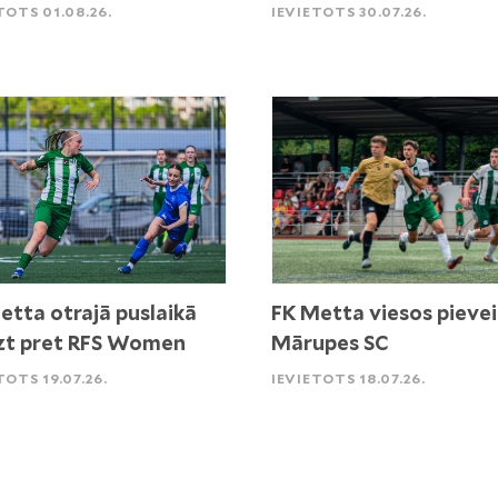
TOTS 01.08.26.
IEVIETOTS 30.07.26.
etta otrajā puslaikā
FK Metta viesos pievei
zt pret RFS Women
Mārupes SC
TOTS 19.07.26.
IEVIETOTS 18.07.26.