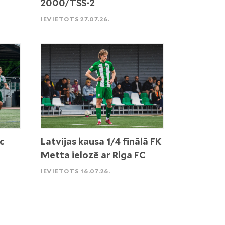
2000/TSS-2
IEVIETOTS 27.07.26.
c
Latvijas kausa 1/4 finālā FK
Metta ielozē ar Riga FC
IEVIETOTS 16.07.26.