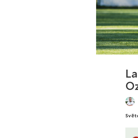
La
Oz
Svētd