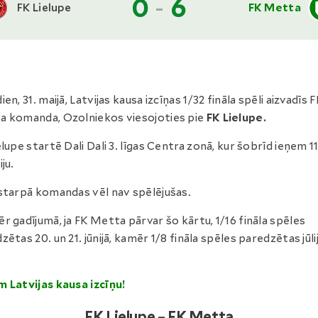
0
-
6
FK Lielupe
FK Metta
en, 31. maijā, Latvijas kausa izcīņas 1/32 fināla spēli aizvadīs 
 komanda, Ozolniekos viesojoties pie
FK Lielupe.
elupe startē Dali Dali 3. līgas Centra zonā, kur šobrīd ieņem 11
ju.
starpā komandas vēl nav spēlējušas.
r gadījumā, ja FK Metta pārvar šo kārtu, 1/16 fināla spēles
zētas 20. un 21. jūnijā, kamēr 1/8 fināla spēles paredzētas jūli
 Latvijas kausa izcīņu!
FK Lielupe – FK Metta