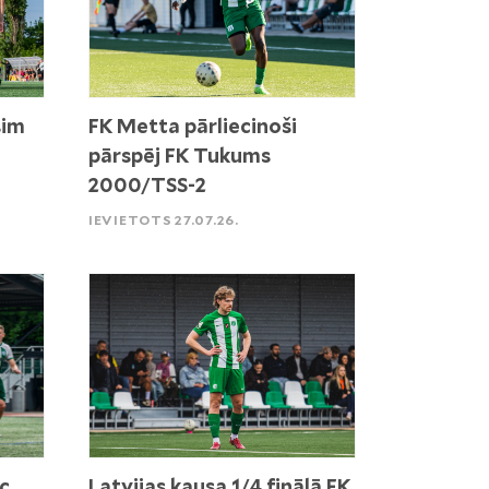
sim
FK Metta pārliecinoši
pārspēj FK Tukums
2000/TSS-2
IEVIETOTS 27.07.26.
c
Latvijas kausa 1/4 finālā FK