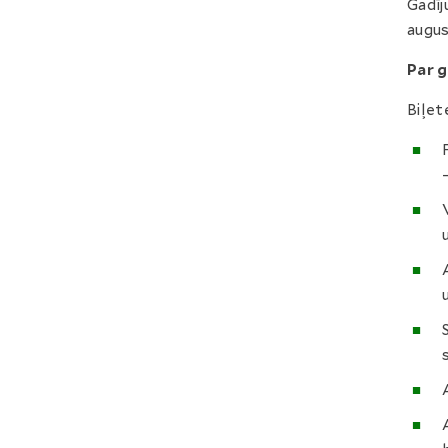
Gadīj
augus
Par g
Biļet