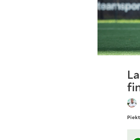
La
fi
Piekt