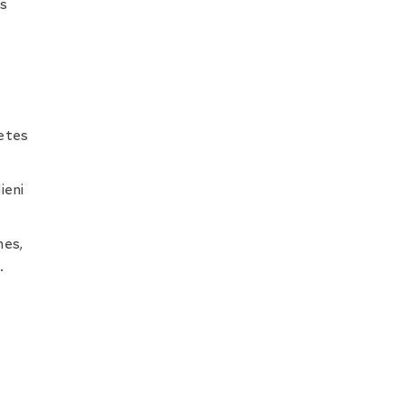
as
ļetes
ieni
nes,
.