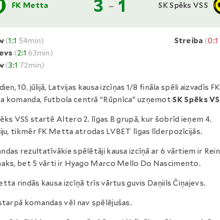
3
-
1
FK Metta
SK Spēks VSS
ow
(
1:1
54min)
Streiba
(
0:1
jevs
(
2:1
63min)
ow
(
3:1
72min)
ien, 10. jūlijā, Latvijas kausa izcīņas 1/8 fināla spēli aizvadīs FK
a komanda, Futbola centrā “Rūpnīca” uzņemot
SK Spēks VS
ēks VSS startē Altero 2. līgas B grupā, kur šobrīd ieņem 4.
iju, tikmēr FK Metta atrodas LVBET līgas līderpozīcijās.
das rezultatīvākie spēlētāji kausa izcīņā ar 6 vārtiem ir Rei
aks, bet 5 vārti ir Hyago Marco Mello Do Nascimento.
tta rindās kausa izcīņā trīs vārtus guvis Daņiils Čiņajevs.
starpā komandas vēl nav spēlējušas.