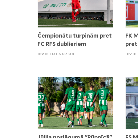
Čempionātu turpinām pret
FK M
FC RFS dublieriem
pret
IEVIETOTS 07:08
IEVIE
Jūlija noslēgumā "Rūpnīcā"
FS M