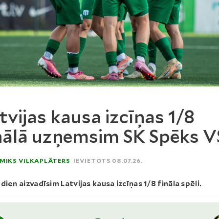
tvijas kausa izcīņas 1/8
nālā uzņemsim SK Spēks V
MIKS VILKAPLĀTERS
IEVIETOTS 08.07.26.
dien aizvadīsim Latvijas kausa izcīņas 1/8 fināla spēli.