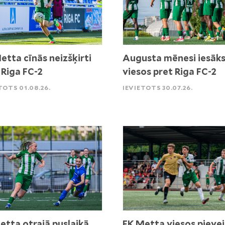
etta cīnās neizšķirti
Augusta mēnesi iesāk
 Riga FC-2
viesos pret Riga FC-2
TOTS 01.08.26.
IEVIETOTS 30.07.26.
etta otrajā puslaikā
FK Metta viesos pievei