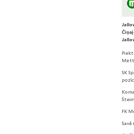
Jall
Čiņa
Jall
Piektd
Mett
SK Sp
pozīc
Koman
Šteim
FK Me
Savā 