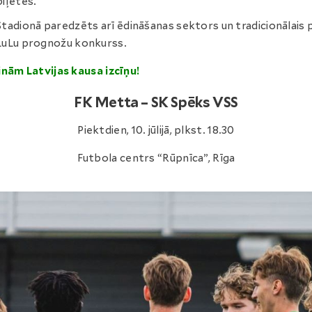
biļetes.
Stadionā paredzēts arī ēdināšanas sektors un tradicionālais 
LuLu prognožu konkurss.
nām Latvijas kausa izcīņu!
FK Metta – SK Spēks VSS
Piektdien, 10. jūlijā, plkst. 18.30
Futbola centrs “Rūpnīca”, Rīga