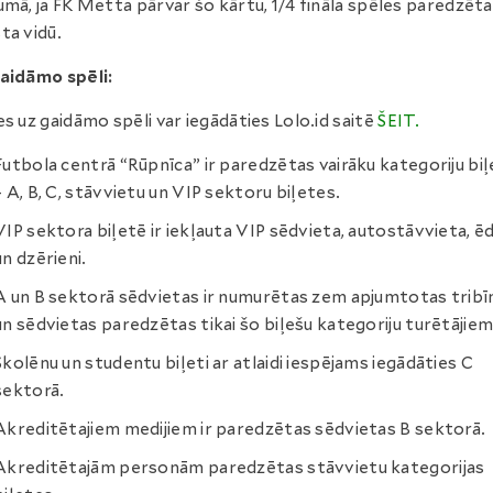
umā, ja FK Metta pārvar šo kārtu, 1/4 fināla spēles paredzēt
ta vidū.
aidāmo spēli:
es uz gaidāmo spēli var iegādāties Lolo.id saitē
ŠEIT.
Futbola centrā “Rūpnīca” ir paredzētas vairāku kategoriju bi
– A, B, C, stāvvietu un VIP sektoru biļetes.
VIP sektora biļetē ir iekļauta VIP sēdvieta, autostāvvieta, ēd
un dzērieni.
A un B sektorā sēdvietas ir numurētas zem apjumtotas tribī
un sēdvietas paredzētas tikai šo biļešu kategoriju turētājiem
Skolēnu un studentu biļeti ar atlaidi iespējams iegādāties C
sektorā.
Akreditētajiem medijiem ir paredzētas sēdvietas B sektorā.
Akreditētajām personām paredzētas stāvvietu kategorijas