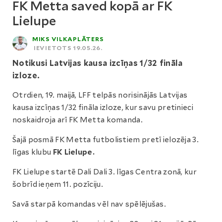
FK Metta saved kopā ar FK
Lielupe
MIKS VILKAPLĀTERS
IEVIETOTS 19.05.26.
Notikusi Latvijas kausa izcīņas 1/32 fināla
izloze.
Otrdien, 19. maijā, LFF telpās norisinājās Latvijas
kausa izcīņas 1/32 fināla izloze, kur savu pretinieci
noskaidroja arī FK Metta komanda.
Šajā posmā FK Metta futbolistiem pretī ielozēja 3.
līgas klubu
FK Lielupe.
FK Lielupe startē Dali Dali 3. līgas Centra zonā, kur
šobrīd ieņem 11. pozīciju.
Savā starpā komandas vēl nav spēlējušas.