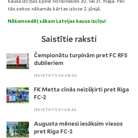
Kausa izcīņas spēle norisināsies 30. vai 31. maijā. Pēc
tās sekos nākamās kārtas izloze 2. jūnijā.
Nākamnedēļ sākam Latvijas kausa izcīņu!
Saistītie raksti
Čempionātu turpinām pret FC RFS
dublieriem
IEVIETOTS 05.08.26.
FK Metta cīnās neizšķirti pret Riga
FC-2
IEVIETOTS 01.08.26.
Augusta mēnesi iesāksim viesos
pret Riga FC-2