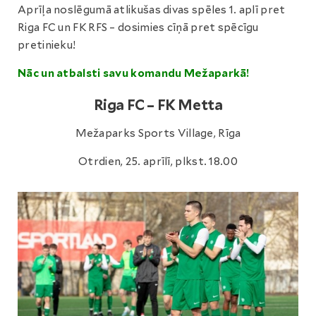
Aprīļa noslēgumā atlikušas divas spēles 1. aplī pret
Riga FC un FK RFS – dosimies cīņā pret spēcīgu
pretinieku!
Nāc un atbalsti savu komandu Mežaparkā!
Riga FC – FK Metta
Mežaparks Sports Village, Rīga
Otrdien, 25. aprīlī, plkst. 18.00