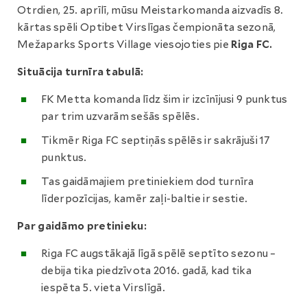
Otrdien, 25. aprīlī, mūsu Meistarkomanda aizvadīs 8.
kārtas spēli Optibet Virslīgas čempionāta sezonā,
Mežaparks Sports Village viesojoties pie
Riga FC.
Situācija turnīra tabulā:
FK Metta komanda līdz šim ir izcīnījusi 9 punktus
par trim uzvarām sešās spēlēs.
Tikmēr Riga FC septiņās spēlēs ir sakrājuši 17
punktus.
Tas gaidāmajiem pretiniekiem dod turnīra
līderpozīcijas, kamēr zaļi-baltie ir sestie.
Par gaidāmo pretinieku:
Riga FC augstākajā līgā spēlē septīto sezonu –
debija tika piedzīvota 2016. gadā, kad tika
iespēta 5. vieta Virslīgā.