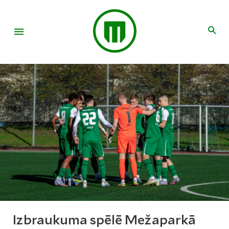
Izbraukuma spēlē Mežaparkā