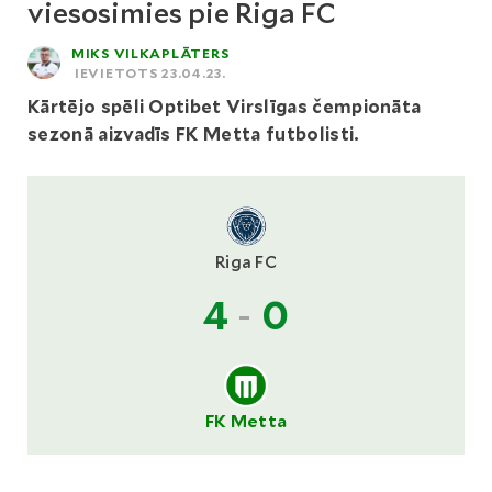
viesosimies pie Riga FC
MIKS VILKAPLĀTERS
IEVIETOTS 23.04.23.
Kārtējo spēli Optibet Virslīgas čempionāta
sezonā aizvadīs FK Metta futbolisti.
Riga FC
4
-
0
FK Metta