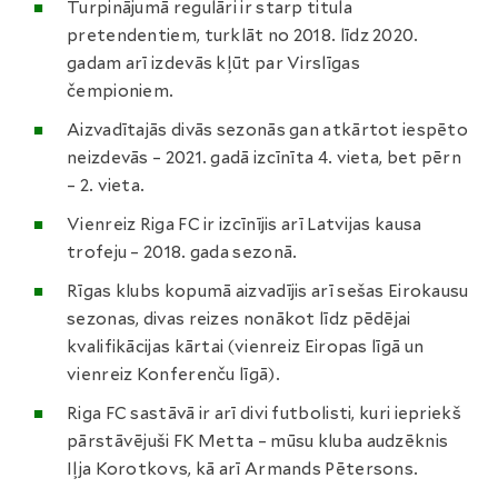
Turpinājumā regulāri ir starp titula
pretendentiem, turklāt no 2018. līdz 2020.
gadam arī izdevās kļūt par Virslīgas
čempioniem.
Aizvadītajās divās sezonās gan atkārtot iespēto
neizdevās – 2021. gadā izcīnīta 4. vieta, bet pērn
– 2. vieta.
Vienreiz Riga FC ir izcīnījis arī Latvijas kausa
trofeju – 2018. gada sezonā.
Rīgas klubs kopumā aizvadījis arī sešas Eirokausu
sezonas, divas reizes nonākot līdz pēdējai
kvalifikācijas kārtai (vienreiz Eiropas līgā un
vienreiz Konferenču līgā).
Riga FC sastāvā ir arī divi futbolisti, kuri iepriekš
pārstāvējuši FK Metta – mūsu kluba audzēknis
Iļja Korotkovs, kā arī Armands Pētersons.