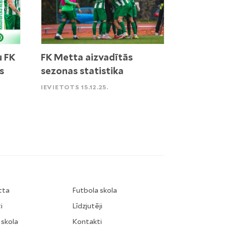
u FK
FK Metta aizvadītās
s
sezonas statistika
IEVIETOTS 15.12.25.
tta
Futbola skola
i
Līdzjutēji
 skola
Kontakti