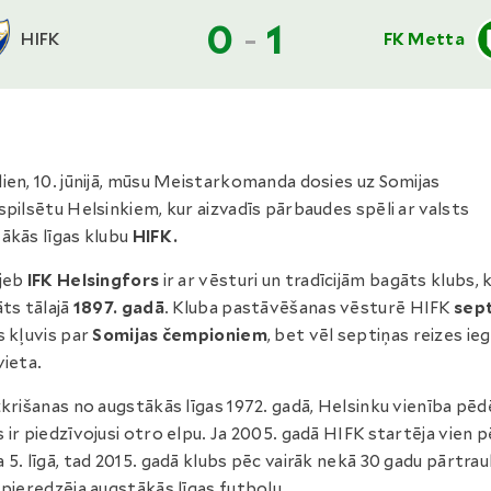
0
-
1
HIFK
FK Metta
ien, 10. jūnijā, mūsu Meistarkomanda dosies uz Somijas
spilsētu Helsinkiem, kur aizvadīs pārbaudes spēli ar valsts
ākās līgas klubu
HIFK.
jeb
IFK Helsingfors
ir ar vēsturi un tradīcijām bagāts klubs, 
āts tālajā
1897. gadā
. Kluba pastāvēšanas vēsturē HIFK
sep
s kļuvis par
Somijas čempioniem
, bet vēl septiņas reizes ie
vieta.
zkrišanas no augstākās līgas 1972. gadā, Helsinku vienība pēd
 ir piedzīvojusi otro elpu. Ja 2005. gadā HIFK startēja vien 
 5. līgā, tad 2015. gadā klubs pēc vairāk nekā 30 gadu pārtr
 pieredzēja augstākās līgas futbolu.