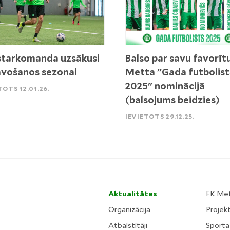
tarkomanda uzsākusi
Balso par savu favorīt
vošanos sezonai
Metta "Gada futbolist
2025" nominācijā
TOTS 12.01.26.
(balsojums beidzies)
IEVIETOTS 29.12.25.
Aktualitātes
FK Me
Organizācija
Projekt
Atbalstītāji
Sporta