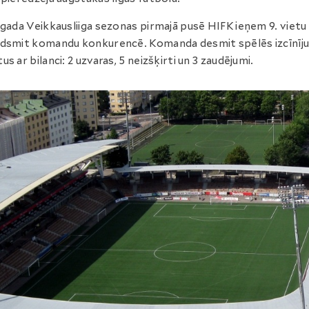
 gada Veikkausliiga sezonas pirmajā pusē HIFK ieņem 9. vietu
dsmit komandu konkurencē. Komanda desmit spēlēs izcīnījus
us ar bilanci: 2 uzvaras, 5 neizšķirti un 3 zaudējumi.