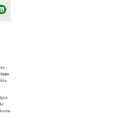
kas
tiņas
gūta
ējos
pēc
aukuma