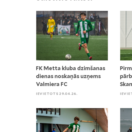
FK Metta kluba dzimšanas
Pirm
dienas noskaņās uzņems
pārb
Valmiera FC
Skan
IEVIETOTS 29.04.26.
IEVIE