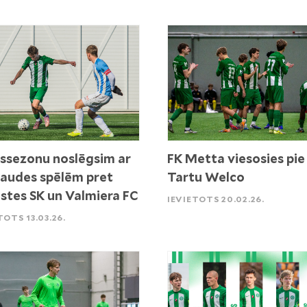
ssezonu noslēgsim ar
FK Metta viesosies pie
audes spēlēm pret
Tartu Welco
stes SK un Valmiera FC
IEVIETOTS 20.02.26.
TOTS 13.03.26.