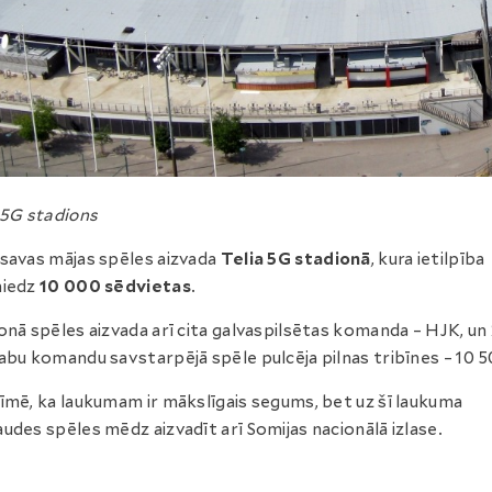
 5G stadions
savas mājas spēles aizvada
Telia 5G stadionā
, kura ietilpība
niedz
10 000 sēdvietas
.
onā spēles aizvada arī cita galvaspilsētas komanda – HJK, un
abu komandu savstarpējā spēle pulcēja pilnas tribīnes – 10 5
īmē, ka laukumam ir mākslīgais segums, bet uz šī laukuma
udes spēles mēdz aizvadīt arī Somijas nacionālā izlase.