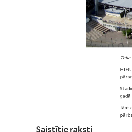
Telia
HIFK 
pārs
Stadi
gadā 
Jāatz
pārba
Saistītie raksti