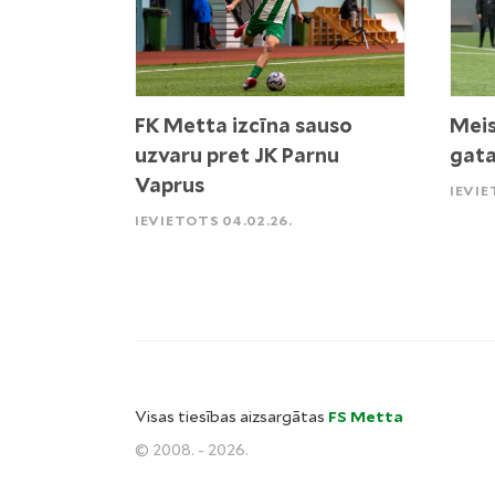
FK Metta izcīna sauso
Meis
uzvaru pret JK Parnu
gata
Vaprus
IEVIE
IEVIETOTS 04.02.26.
Visas tiesības aizsargātas
FS Metta
© 2008. - 2026.