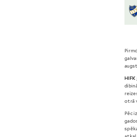
Pirmd
galva
augst
HIFK
dibin
reize
otrā 
Pēc i
gados
spēka
atkal