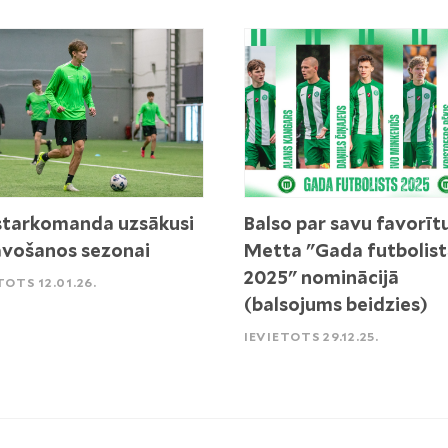
tarkomanda uzsākusi
Balso par savu favorīt
vošanos sezonai
Metta "Gada futbolist
2025" nominācijā
TOTS 12.01.26.
(balsojums beidzies)
IEVIETOTS 29.12.25.