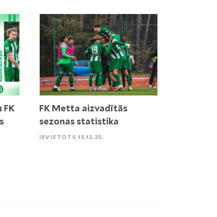
u FK
FK Metta aizvadītās
s
sezonas statistika
IEVIETOTS 15.12.25.