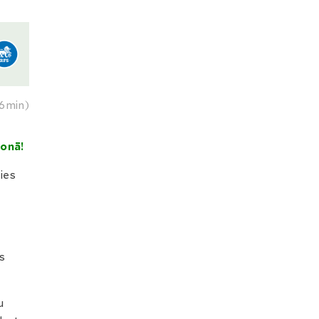
6min)
ionā!
ties
as
u