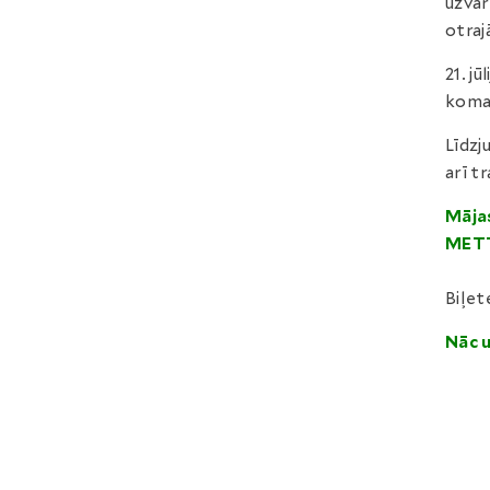
uzvar
otrajā
21. j
koman
Līdzj
arī t
Mājas
METT
Biļet
Nāc u