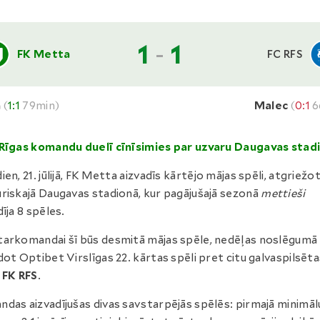
1
-
1
FK Metta
FC RFS
a
(
1:1
79min)
Malec
(
0:1
6
Rīgas komandu duelī cīnīsimies par uzvaru Daugavas stad
ien, 21. jūlijā, FK Metta aizvadīs kārtējo mājas spēli, atgriežo
riskajā Daugavas stadionā, kur pagājušajā sezonā
mettieši
dīja 8 spēles.
arkomandai šī būs desmitā mājas spēle, nedēļas noslēgumā
dot Optibet Virslīgas 22. kārtas spēli pret citu galvaspilsēt
u
FK RFS
.
das aizvadījušas divas savstarpējās spēlēs: pirmajā minimāl