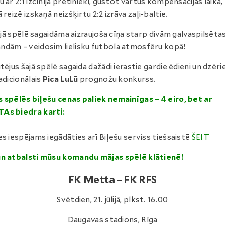
u ar 2:1 izcīnīja pretinieki, gūstot vārtus kompensācijas laikā,
 reizē izskaņā neizšķirtu 2:2 izrāva zaļi-baltie.
ūlijā spēlē sagaidāma aizraujoša cīņa starp divām galvaspilsēta
dām – veidosim lielisku futbola atmosfēru kopā!
utējus šajā spēlē sagaida dažādi ierastie gardie ēdieni un dzērie
radicionālais
Pica LuLū
prognožu konkurss.
 spēlēs biļešu cenas paliek nemainīgas – 4 eiro, bet ar
As biedra karti:
es iespējams iegādāties arī Biļešu serviss tiešsaistē
ŠEIT
n atbalsti mūsu komandu mājas spēlē klātienē!
FK Metta – FK RFS
Svētdien, 21. jūlijā, plkst. 16.00
Daugavas stadions, Rīga