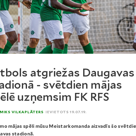
tbols atgriežas Daugavas
adionā - svētdien mājas
ēlē uzņemsim FK RFS
MIKS VILKAPLĀTERS
IEVIETOTS 19.07.19.
mo mājas spēli mūsu Meistarkomanda aizvadīs šo svētdi
avas stadionā.