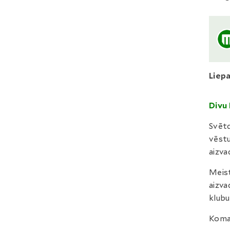
Liep
Divu 
Svētd
vēstu
aizva
Meist
aizva
klub
Koman