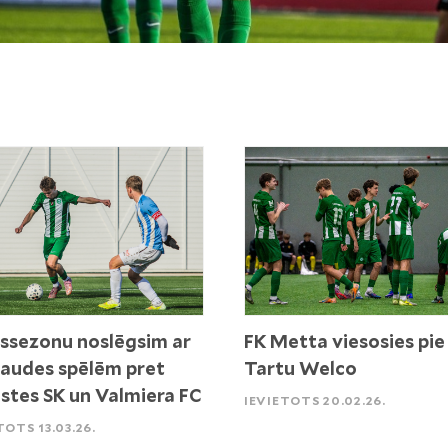
ssezonu noslēgsim ar
FK Metta viesosies pie
audes spēlēm pret
Tartu Welco
stes SK un Valmiera FC
IEVIETOTS 20.02.26.
TOTS 13.03.26.