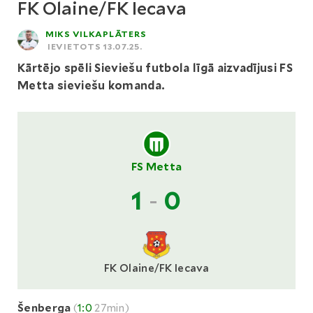
FK Olaine/FK Iecava
MIKS VILKAPLĀTERS
IEVIETOTS 13.07.25.
Kārtējo spēli Sieviešu futbola līgā aizvadījusi FS
Metta sieviešu komanda.
FS Metta
1
-
0
FK Olaine/FK Iecava
Šenberga
(
1:0
27min)