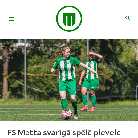
FS Metta svarīgā spēlē pieveic