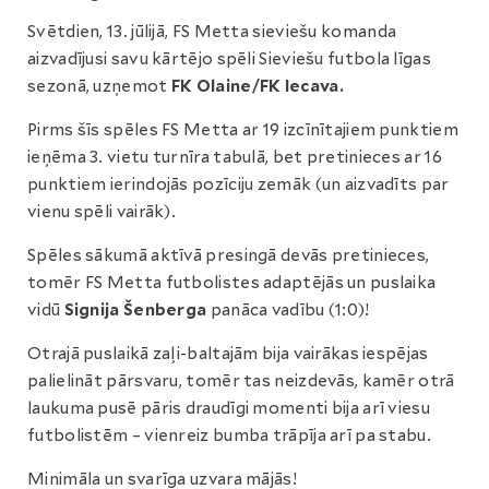
Svētdien, 13. jūlijā, FS Metta sieviešu komanda
aizvadījusi savu kārtējo spēli Sieviešu futbola līgas
sezonā, uzņemot
FK Olaine/FK Iecava.
Pirms šīs spēles FS Metta ar 19 izcīnītajiem punktiem
ieņēma 3. vietu turnīra tabulā, bet pretinieces ar 16
punktiem ierindojās pozīciju zemāk (un aizvadīts par
vienu spēli vairāk).
Spēles sākumā aktīvā presingā devās pretinieces,
tomēr FS Metta futbolistes adaptējās un puslaika
vidū
Signija Šenberga
panāca vadību (1:0)!
Otrajā puslaikā zaļi-baltajām bija vairākas iespējas
palielināt pārsvaru, tomēr tas neizdevās, kamēr otrā
laukuma pusē pāris draudīgi momenti bija arī viesu
futbolistēm – vienreiz bumba trāpīja arī pa stabu.
Minimāla un svarīga uzvara mājās!