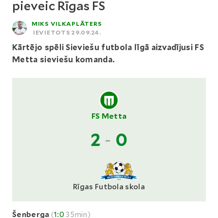
pieveic Rīgas FS
MIKS VILKAPLĀTERS
IEVIETOTS 29.09.24.
Kārtējo spēli Sieviešu futbola līgā aizvadījusi FS
Metta sieviešu komanda.
FS Metta
2
-
0
Rīgas Futbola skola
Šenberga
(
1:0
35min)