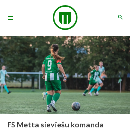
FS Metta sieviešu komanda