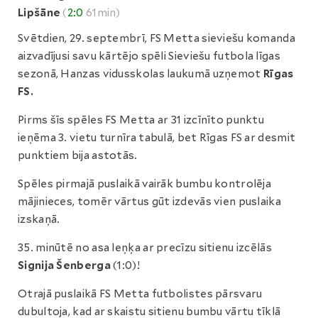
Lipšāne
(
2:0
61min)
Svētdien, 29. septembrī, FS Metta sieviešu komanda
aizvadījusi savu kārtējo spēli Sieviešu futbola līgas
sezonā, Hanzas vidusskolas laukumā uzņemot
Rīgas
FS.
Pirms šīs spēles FS Metta ar 31 izcīnīto punktu
ieņēma 3. vietu turnīra tabulā, bet Rīgas FS ar desmit
punktiem bija astotās.
Spēles pirmajā puslaikā vairāk bumbu kontrolēja
mājinieces, tomēr vārtus gūt izdevās vien puslaika
izskaņā.
35. minūtē no asa leņķa ar precīzu sitienu izcēlās
Signija Šenberga
(1:0)!
Otrajā puslaikā FS Metta futbolistes pārsvaru
dubultoja, kad ar skaistu sitienu bumbu vārtu tīklā