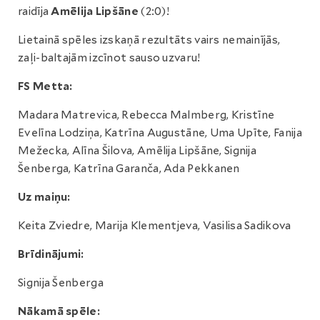
raidīja
Amēlija Lipšāne
(2:0)!
Lietainā spēles izskaņā rezultāts vairs nemainījās,
zaļi-baltajām izcīnot sauso uzvaru!
FS Metta:
Madara Matrevica, Rebecca Malmberg, Kristīne
Evelīna Lodziņa, Katrīna Augustāne, Uma Upīte, Fanija
Mežecka, Alīna Šilova, Amēlija Lipšāne, Signija
Šenberga, Katrīna Garanča, Ada Pekkanen
Uz maiņu:
Keita Zviedre, Marija Klementjeva, Vasilisa Sadikova
Brīdinājumi:
Signija Šenberga
Nākamā spēle: