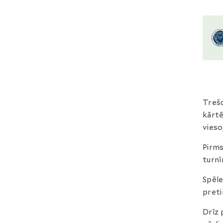
Trešd
kārtē
vieso
Pirms
turnī
Spēle
preti
Drīz 