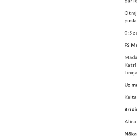
pārli
Otraj
pusla
0:5 z
FS M
Madar
Katrī
Liniņ
Uz ma
Keita
Brīdi
Alīna
Nāka