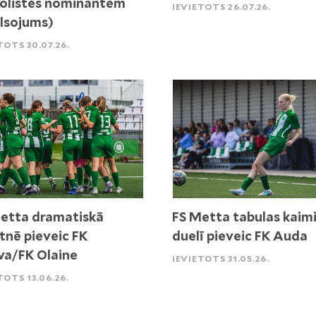
olistes nominantēm
IEVIETOTS 26.07.26.
lsojums)
TOTS 30.07.26.
etta dramatiskā
FS Metta tabulas kaim
tnē pieveic FK
duelī pieveic FK Auda
va/FK Olaine
IEVIETOTS 31.05.26.
TOTS 13.06.26.