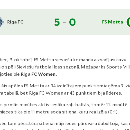
5
-
0
Riga FC
FS Metta
ien, 9. oktobrī, FS Metta sieviešu komanda aizvadījusi savu
jo spēli Sieviešu futbola līgas sezonā, Mežaparks Sports Vil
joties pie
Riga FC Women.
 šīs spēles FS Metta ar 34 izcīnītajiem punktiem ieņēma 3. v
ra tabulā, bet Riga FC Women ar 43 punktiem bija līderes.
s pirmās minūtes aktīvi iesāka zaļi-baltās, tomēr 11. minūtē
nieces tika pie 11 metru soda sitiena, kuru realizēja (0:1).
pēc tam pēc stūra sitiena mājinieces pārsvaru dubultoja, kas