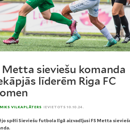
 Metta sieviešu komanda
ekāpjās līderēm Riga FC
omen
MIKS VILKAPLĀTERS
IEVIETOTS 10.10.24.
jo spēli Sieviešu futbola līgā aizvadījusi FS Metta sievieš
nda.