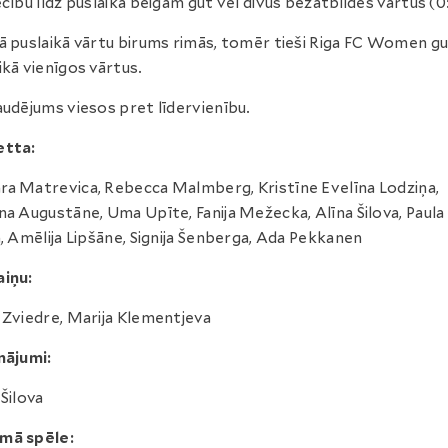
ecību līdz puslaika beigām gūt vēl divus bezatbildes vārtus (0
ā puslaikā vārtu birums rimās, tomēr tieši Riga FC Women g
ikā vienīgos vārtus.
audējums viesos pret līdervienību.
etta:
a Matrevica, Rebecca Malmberg, Kristīne Evelīna Lodziņa,
na Augustāne, Uma Upīte, Fanija Mežecka, Alīna Šilova, Paula
a, Amēlija Lipšāne, Signija Šenberga, Ada Pekkanen
iņu:
 Zviedre, Marija Klementjeva
nājumi:
 Šilova
mā spēle: