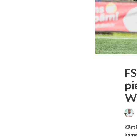
FS
pi
W
Kārtē
koma