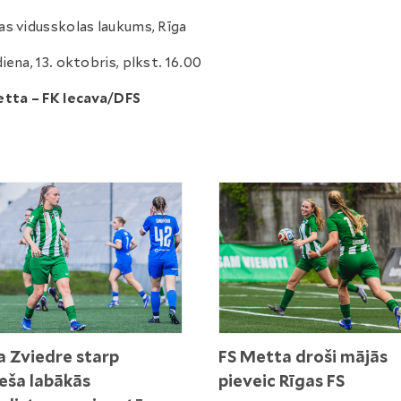
s vidusskolas laukums, Rīga
iena, 13. oktobris, plkst. 16.00
etta – FK Iecava/DFS
a Zviedre starp
FS Metta droši mājās
ša labākās
pieveic Rīgas FS