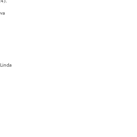
:4).
uva
 Linda