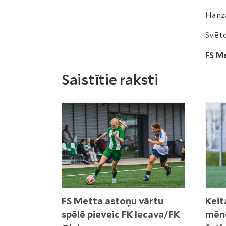
Hanza
Svētd
FS M
Saistītie raksti
FS Metta astoņu vārtu
Keit
spēlē pieveic FK Iecava/FK
mēne