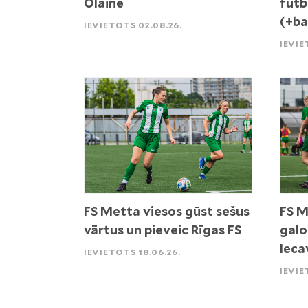
Olaine
futb
(+ba
IEVIETOTS 02.08.26.
IEVIE
FS Metta viesos gūst sešus
FS M
vārtus un pieveic Rīgas FS
galo
Ieca
IEVIETOTS 18.06.26.
IEVIE