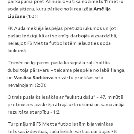
pārkāpuma pret Alīnu Šilovu tika nozīmēts 11 metru
soda sitienu, kuru pārliecinoši realizēja
Amēlija
Lipšāne
(1:0)!
FK Auda meklēja iespējas pretuzbrukumos un ļoti
pašaizliedzīgi, kā arī sekmīgi darbojās aizsardzībā,
neļaujot FS Metta futbolistēm ielauzties soda
laukumā.
Tomēr neilgi pirms puslaika signāla zaļi-baltās
dubultoja pārsvaru – teicama piespēle no labā flanga,
un
Vasilisa Sadikova
no vārtu priekšas sita
nevainojami (2:0)!.
Otrais puslaiks iesākās ar “aukstu dušu” – 47. minūtē
pretinieces aizskrēja ātrajā uzbrukumā un samazināja
rezultāta starpību – 1:2.
Turpinājumā FS Metta futbolistēm bija vairākas
lieliskas izdevības, taču lieliski vārtos darbojās FK