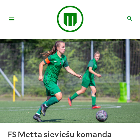
FS Metta sieviešu komanda