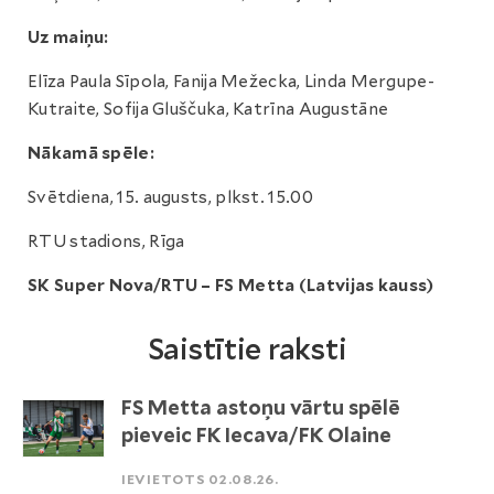
Uz maiņu:
Elīza Paula Sīpola, Fanija Mežecka, Linda Mergupe-
Kutraite, Sofija Gluščuka, Katrīna Augustāne
Nākamā spēle:
Svētdiena, 15. augusts, plkst. 15.00
RTU stadions, Rīga
SK Super Nova/RTU – FS Metta (Latvijas kauss)
Saistītie raksti
FS Metta astoņu vārtu spēlē
pieveic FK Iecava/FK Olaine
IEVIETOTS 02.08.26.