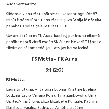
Auda vārtsardze.
Slidenais vienu vārtu pārsvars lika iespringt, līdz 87.
minūtē pēc stūra sitiena vārtus guva
Fanija Mežecka
,
panākot spēles gala rezultātu 3:1!
Uzvara lietū pret FK Auda, kas ļauj punktu izteiksmē
panākt otrajā vietā esošo SK Super Nova/RTU, ar ko
tiksimies nākamnedēļ jau Latvijas kausa izcīņā.
FS Metta – FK Auda
3:1 (2:0)
FS Metta:
Laura Siņutkina, Arta Luīze Lubiņa, Kristīne Evelīna
Lodziņa, Laura Viviāna Poiša, Tīna Zankovska, Uma
Upīte, Alīna Šilova, Elīza Elizabete Rungule, Katrīna
Daņilova, Vasilisa Sadikova, Amēlija Lipšāne