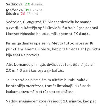
Sadikova
(
2:0
40min)
Mežecka
(
3:1
87min)
Ščucka
(
2:1
47min)
Svētdien, 8. augustā, FS Metta sieviešu komanda
aizvadījusi kārtējo spēli Sieviešu futbola līgas sezonā,
Hanzas vidusskolas laukumā uzņemot
FK Auda.
Pirms gaidāmās spēles FS Metta futbolistes ar 18
punktiem ieņēma 3. vietu, bet pretinieces ar 1 punktu
bija sestajā pozīcijā.
Abu komandu pirmajās divās savstarpējās cīņās ar
2:0 un 1:0 pārākas bija zaļi-baltās.
Jau no spēles pirmajām minūtēm bumbu vairāk
kontrolēja
mettietes,
tomēr lietainajā laikā soda
laukuma tuvumā pietrūka precizitātes.
Vadību mājiniecēm izdevās iegūt 23. minūtē, kad pēc