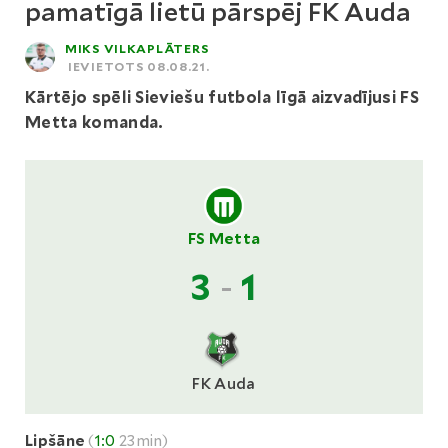
pamatīgā lietū pārspēj FK Auda
MIKS VILKAPLĀTERS
IEVIETOTS 08.08.21.
Kārtējo spēli Sieviešu futbola līgā aizvadījusi FS
Metta komanda.
FS Metta
3
-
1
FK Auda
Lipšāne
(
1:0
23min)