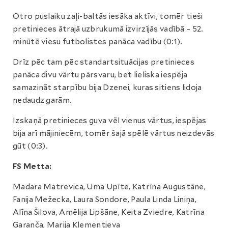
Otro puslaiku zaļi-baltās iesāka aktīvi, tomēr tieši
pretinieces ātrajā uzbrukumā izvirzījās vadībā – 52.
minūtē viesu futbolistes panāca vadību (0:1).
Drīz pēc tam pēc standartsituācijas pretinieces
panāca divu vārtu pārsvaru, bet lieliska iespēja
samazināt starpību bija Dzenei, kuras sitiens lidoja
nedaudz garām.
Izskaņā pretinieces guva vēl vienus vārtus, iespējas
bija arī mājiniecēm, tomēr šajā spēlē vārtus neizdevās
gūt (0:3).
FS Metta:
Madara Matrevica, Uma Upīte, Katrīna Augustāne,
Fanija Mežecka, Laura Sondore, Paula Linda Liniņa,
Alīna Šilova, Amēlija Lipšāne, Keita Zviedre, Katrīna
Garanča, Marija Klementjeva