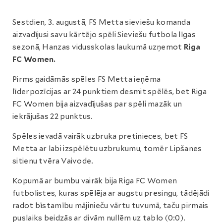
Sestdien, 3. augustā, FS Metta sieviešu komanda
aizvadījusi savu kārtējo spēli Sieviešu futbola līgas
sezonā, Hanzas vidusskolas laukumā uzņemot
Riga
FC Women.
Pirms gaidāmās spēles FS Metta ieņēma
līderpozīcijas ar 24 punktiem desmit spēlēs, bet Riga
FC Women bija aizvadījušas par spēli mazāk un
iekrājušas 22 punktus.
Spēles ievadā vairāk uzbruka pretinieces, bet FS
Metta ar labi izspēlētu uzbrukumu, tomēr Lipšanes
sitienu tvēra Vaivode.
Kopumā ar bumbu vairāk bija Riga FC Women
futbolistes, kuras spēlēja ar augstu presingu, tādējādi
radot bīstamību mājinieču vārtu tuvumā, taču pirmais
puslaiks beidzās ar divām nullēm uz tablo (0:0).