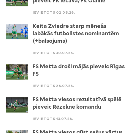
pieveic FK Iecava/FK Olaine
IEVIETOTS 02.08.26.
Keita Zviedre starp mēneša
labākās futbolistes nominantēm
(+balsojums)
IEVIETOTS 30.07.26.
FS Metta droši mājās pieveic Rīgas
FS
IEVIETOTS 26.07.26.
FS Metta viesos rezultatīvā spēlē
pieveic Rēzekne komandu
IEVIETOTS 13.07.26.
FS Metta viesos gūst sešus vārtus