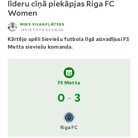
līderu cīņā piekāpjas Riga FC
Women
MIKS VILKAPLĀTERS
IEVIETOTS 03.08.24.
Kārtējo spēli Sieviešu futbola līgā aizvadījusi FS
Metta sieviešu komanda.
FS Metta
0
-
3
Riga FC