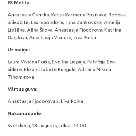
FS Metta:
Anastasija Čumika, Ketija Karmena Pozņiaka, Rebeka
Sniedzīte, Laura Sondore, Tīna Zankovska, Amēlija
Lipšāne, Alīna Šilova, Anastasija Fjodorova, Katrīna
Daņilova, Anastasija Vainere, Līva Polka
Uz maiņu:
Laura Viviāna Poiša, Evelīna Liepiņa, Patrīcija Enia
Sidere, Elīza Elizabete Rungule, Adriana Nikola
Tihomirova
Vārtus guva:
Anastasija Fjodorova 2, Līva Polka
Nākamā spēle:
Svētdiena, 18. augusts, plkst. 14:00