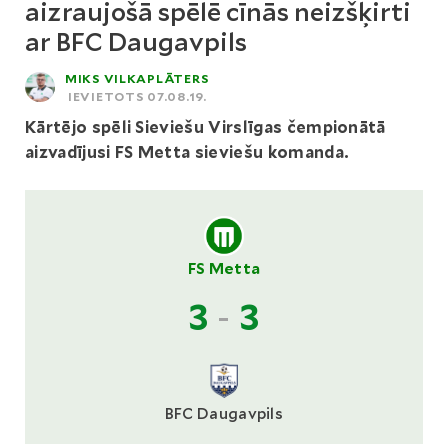
aizraujošā spēlē cīnās neizšķirti
ar BFC Daugavpils
MIKS VILKAPLĀTERS
IEVIETOTS 07.08.19.
Kārtējo spēli Sieviešu Virslīgas čempionātā
aizvadījusi FS Metta sieviešu komanda.
FS Metta
3
-
3
BFC Daugavpils