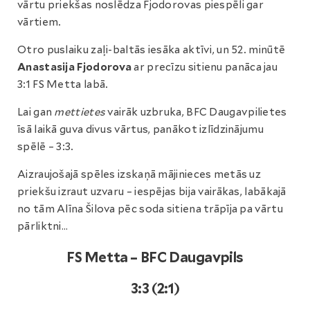
vārtu priekšas noslēdza Fjodorovas piespēli gar
vārtiem.
Otro puslaiku zaļi-baltās iesāka aktīvi, un 52. minūtē
Anastasija Fjodorova
ar precīzu sitienu panāca jau
3:1 FS Metta labā.
Lai gan
mettietes
vairāk uzbruka, BFC Daugavpilietes
īsā laikā guva divus vārtus, panākot izlīdzinājumu
spēlē – 3:3.
Aizraujošajā spēles izskaņā mājinieces metās uz
priekšu izraut uzvaru – iespējas bija vairākas, labākajā
no tām Alīna Šilova pēc soda sitiena trāpīja pa vārtu
pārliktni…
FS Metta – BFC Daugavpils
3:3 (2:1)