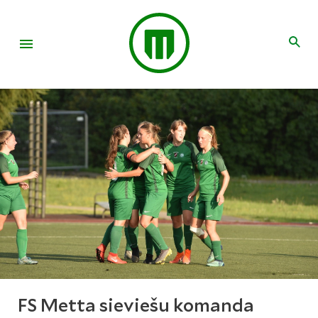
FS Metta sieviešu komanda