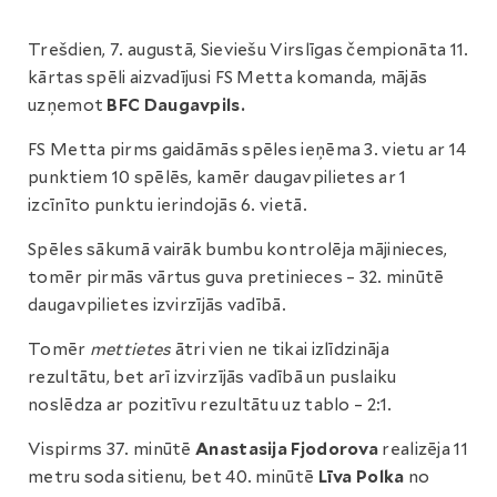
Trešdien, 7. augustā, Sieviešu Virslīgas čempionāta 11.
kārtas spēli aizvadījusi FS Metta komanda, mājās
uzņemot
BFC Daugavpils.
FS Metta pirms gaidāmās spēles ieņēma 3. vietu ar 14
punktiem 10 spēlēs, kamēr daugavpilietes ar 1
izcīnīto punktu ierindojās 6. vietā.
Spēles sākumā vairāk bumbu kontrolēja mājinieces,
tomēr pirmās vārtus guva pretinieces – 32. minūtē
daugavpilietes izvirzījās vadībā.
Tomēr
mettietes
ātri vien ne tikai izlīdzināja
rezultātu, bet arī izvirzījās vadībā un puslaiku
noslēdza ar pozitīvu rezultātu uz tablo – 2:1.
Vispirms 37. minūtē
Anastasija Fjodorova
realizēja 11
metru soda sitienu, bet 40. minūtē
Līva Polka
no