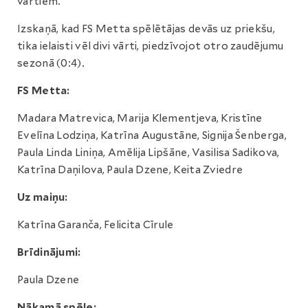
vārtiem.
Izskaņā, kad FS Metta spēlētājas devās uz priekšu,
tika ielaisti vēl divi vārti, piedzīvojot otro zaudējumu
sezonā (0:4).
FS Metta:
Madara Matrevica, Marija Klementjeva, Kristīne
Evelīna Lodziņa, Katrīna Augustāne, Signija Šenberga,
Paula Linda Liniņa, Amēlija Lipšāne, Vasilisa Sadikova,
Katrīna Daņilova, Paula Dzene, Keita Zviedre
Uz maiņu:
Katrīna Garanča, Felicita Cīrule
Brīdinājumi:
Paula Dzene
Nākamā spēle: