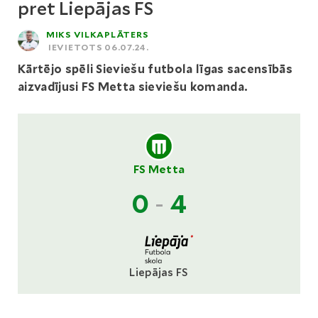
pret Liepājas FS
MIKS VILKAPLĀTERS
IEVIETOTS 06.07.24.
Kārtējo spēli Sieviešu futbola līgas sacensībās
aizvadījusi FS Metta sieviešu komanda.
FS Metta
0
-
4
Liepājas FS