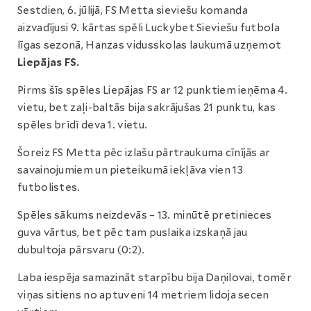
Sestdien, 6. jūlijā, FS Metta sieviešu komanda
aizvadījusi 9. kārtas spēli Luckybet Sieviešu futbola
līgas sezonā, Hanzas vidusskolas laukumā uzņemot
Liepājas FS.
Pirms šīs spēles Liepājas FS ar 12 punktiem ieņēma 4.
vietu, bet zaļi-baltās bija sakrājušas 21 punktu, kas
spēles brīdī deva 1. vietu.
Šoreiz FS Metta pēc izlašu pārtraukuma cīnījās ar
savainojumiem un pieteikumā iekļāva vien 13
futbolistes.
Spēles sākums neizdevās – 13. minūtē pretinieces
guva vārtus, bet pēc tam puslaika izskaņā jau
dubultoja pārsvaru (0:2).
Laba iespēja samazināt starpību bija Daņilovai, tomēr
viņas sitiens no aptuveni 14 metriem lidoja secen