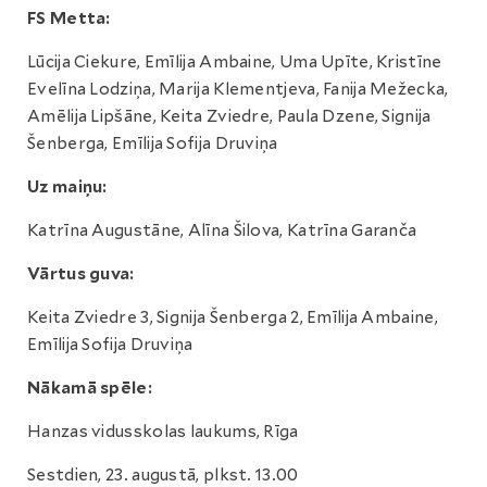
FS Metta:
Lūcija Ciekure, Emīlija Ambaine, Uma Upīte, Kristīne
Evelīna Lodziņa, Marija Klementjeva, Fanija Mežecka,
Amēlija Lipšāne, Keita Zviedre, Paula Dzene, Signija
Šenberga, Emīlija Sofija Druviņa
Uz maiņu:
Katrīna Augustāne, Alīna Šilova, Katrīna Garanča
Vārtus guva:
Keita Zviedre 3, Signija Šenberga 2, Emīlija Ambaine,
Emīlija Sofija Druviņa
Nākamā spēle:
Hanzas vidusskolas laukums, Rīga
Sestdien, 23. augustā, plkst. 13.00