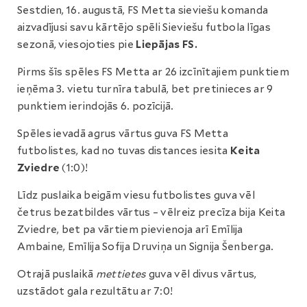
Sestdien, 16. augustā, FS Metta sieviešu komanda
aizvadījusi savu kārtējo spēli Sieviešu futbola līgas
sezonā, viesojoties pie
Liepājas FS.
Pirms šīs spēles FS Metta ar 26 izcīnītajiem punktiem
ieņēma 3. vietu turnīra tabulā, bet pretinieces ar 9
punktiem ierindojās 6. pozīcijā.
Spēles ievadā agrus vārtus guva FS Metta
futbolistes, kad no tuvas distances iesita
Keita
Zviedre
(1:0)!
Līdz puslaika beigām viesu futbolistes guva vēl
četrus bezatbildes vārtus – vēlreiz precīza bija Keita
Zviedre, bet pa vārtiem pievienoja arī Emīlija
Ambaine, Emīlija Sofija Druviņa un Signija Šenberga.
Otrajā puslaikā
mettietes
guva vēl divus vārtus,
uzstādot gala rezultātu ar 7:0!