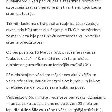
puslaika vidū, kad pēc kļūdas aizsardzībā pretinieču
uzbrucēja izrāvās vienatnē pret vārtiem, taču Laura
sitienu atvarīja.
Tikmēr laukuma otrā pusē arī zaļi-baltās izveidoja
divas-trīs bīstamas situācijas pie FK Olaine vārtiem,
tomēr vietā bija pretinieču vārtsardze vai pietrūka
sitiena precizitātes.
Otrais puslaiks FS Metta futbolistēm iesākās ar
“aukstu dušu” – 48. minūtē no vārtu priekšas
olainietes guva vārtus un izvirzījās vadībā (0:1).
Pēc ielaistajiem vārtiem mājinieces aktivizējās un
veica ofensīvu, daudz kontrolējot bumbu un liekot
pretiniecēm darboties savā laukuma pusē.
Visbeidzot, 66. minūtē
mettietes
panāca izlīdzinājumu
– fantastisku soda sitienu no aptuveni 23 metriem
izpildīja
Alīna Šilova
, trāpot vārtu augšējā stūrī (1:1)!