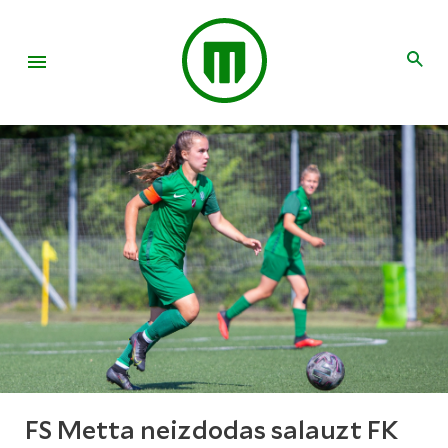
FS Metta neizdodas salauzt FK