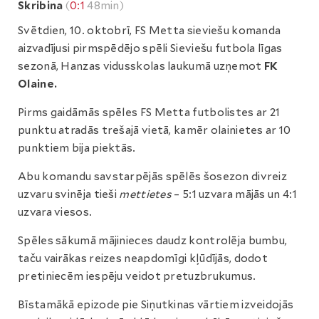
Skribina
(
0:1
48min)
Svētdien, 10. oktobrī, FS Metta sieviešu komanda
aizvadījusi pirmspēdējo spēli Sieviešu futbola līgas
sezonā, Hanzas vidusskolas laukumā uzņemot
FK
Olaine.
Pirms gaidāmās spēles FS Metta futbolistes ar 21
punktu atradās trešajā vietā, kamēr olainietes ar 10
punktiem bija piektās.
Abu komandu savstarpējās spēlēs šosezon divreiz
uzvaru svinēja tieši
mettietes
– 5:1 uzvara mājās un 4:1
uzvara viesos.
Spēles sākumā mājinieces daudz kontrolēja bumbu,
taču vairākas reizes neapdomīgi kļūdījās, dodot
pretiniecēm iespēju veidot pretuzbrukumus.
Bīstamākā epizode pie Siņutkinas vārtiem izveidojās