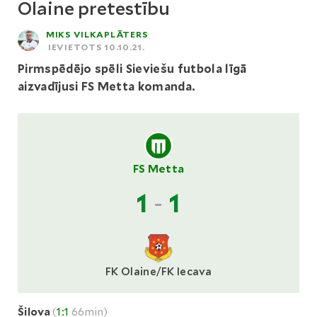
Olaine pretestību
MIKS VILKAPLĀTERS
IEVIETOTS 10.10.21.
Pirmspēdējo spēli Sieviešu futbola līgā
aizvadījusi FS Metta komanda.
FS Metta
1
-
1
FK Olaine/FK Iecava
Šilova
(
1:1
66min)