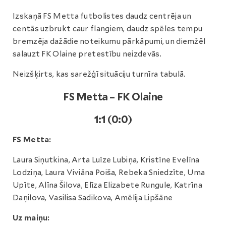
Izskaņā FS Metta futbolistes daudz centrēja un
centās uzbrukt caur flangiem, daudz spēles tempu
bremzēja dažādie noteikumu pārkāpumi, un diemžēl
salauzt FK Olaine pretestību neizdevās.
Neizšķirts, kas sarežģī situāciju turnīra tabulā.
FS Metta – FK Olaine
1:1 (0:0)
FS Metta:
Laura Siņutkina, Arta Luīze Lubiņa, Kristīne Evelīna
Lodziņa, Laura Viviāna Poiša, Rebeka Sniedzīte, Uma
Upīte, Alīna Šilova, Elīza Elizabete Rungule, Katrīna
Daņilova, Vasilisa Sadikova, Amēlija Lipšāne
Uz maiņu: