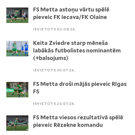
FS Metta astoņu vārtu spēlē
pieveic FK Iecava/FK Olaine
IEVIETOTS 02.08.26.
Keita Zviedre starp mēneša
labākās futbolistes nominantēm
(+balsojums)
IEVIETOTS 30.07.26.
FS Metta droši mājās pieveic Rīgas
FS
IEVIETOTS 26.07.26.
FS Metta viesos rezultatīvā spēlē
pieveic Rēzekne komandu