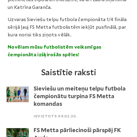
un Katrīna Garanča.
Uzvaras Sieviešu telpu futbola čempionāta 1/4 fināla
sērijā ļauj FS Metta futbolistēm iekļūt pusfinālā, par
kura norisi tiks ziņots vēlāk.
Novēlam mūsu futbolistēm veiksmīgas
čempionāta izšķirošās spēles!
Saistītie raksti
Sieviešu un meiteņu telpu futbola
čempionātu turpina FS Metta
komandas
IEVIETOTS 09.02.20.
FS Metta pārliecinoši pārspēj FK