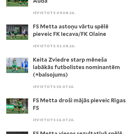
Auda
IEVIETOTS 09.08.26.
FS Metta astoņu vārtu spēlē
pieveic FK Iecava/FK Olaine
IEVIETOTS 02.08.26.
Keita Zviedre starp mēneša
labākās futbolistes nominantēm
(+balsojums)
IEVIETOTS 30.07.26.
FS Metta droši mājās pieveic Rīgas
FS
IEVIETOTS 26.07.26.
FS Metta viesos rezultatīvā spēlē