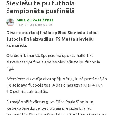
Sieviešu telpu futbola
čempionāta pusfinālā
MIKS VILKAPLĀTERS
IEVIETOTS 02.03.22.
Divas ceturtdaļfināla spēles Sieviešu telpu
futbola līgā aizvadījusi FS Metta sieviešu
komanda.
Otrdien, 1. martā, Spuņciema sporta hallē tika
aizvadītas 1/4 fināla spēles Sieviešu telpu futbola
līgā.
Mettietes
aizvadīja divu spēļu sēriju, kurā pretī stājās
FK Jelgava
futbolistes. Abās cīņās uzvaru ar 4:1 un
2:0 izcīnīja zaļi-baltās.
Pirmajā spēlē vārtus guva Elīza Paula Sīpola un
Rebeka Sniedzīte, bet otrajā precīzas bija jau
pieminētās Sīpola un Sniedzīte, kā arī Laura Siņutkina