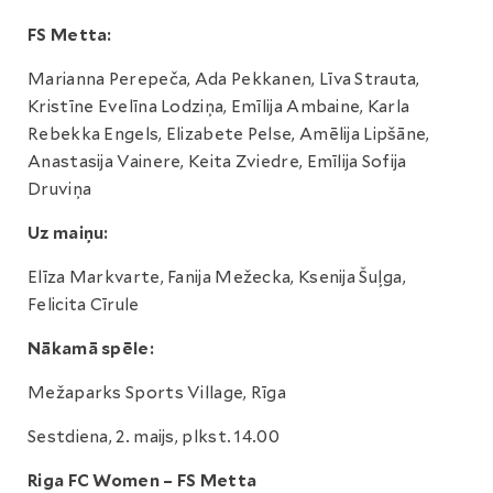
FS Metta:
Marianna Perepeča, Ada Pekkanen, Līva Strauta,
Kristīne Evelīna Lodziņa, Emīlija Ambaine, Karla
Rebekka Engels, Elizabete Pelse, Amēlija Lipšāne,
Anastasija Vainere, Keita Zviedre, Emīlija Sofija
Druviņa
Uz maiņu:
Elīza Markvarte, Fanija Mežecka, Ksenija Šuļga,
Felicita Cīrule
Nākamā spēle:
Mežaparks Sports Village, Rīga
Sestdiena, 2. maijs, plkst. 14.00
Riga FC Women – FS Metta