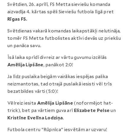
Svētdien, 26. aprīlī, FS Metta sieviešu komanda
aizvadīja 4. kārtas spēli Sieviešu futbola līgā pret
Rīgas FS.
Svētdienas vakarā komandas laikapstākļi nelutināja,
tomēr FS Metta futbolistes aktīvi devās uz priekšu
un panāca savu.
Īsā laika sprīdī divreiz ar vārtu guvumu izcēlās
Amēlija Lipšāne
, panākot 2:0!
Ja līdz puslaika beigām vairākas iespējas palika
neizmantotas, tad otrajā puslaikā iesisti vēl trīs
bezatbildes vārti (5:0)!
Vēlreiz iesita
Amēlija Lipšāne
(noformējot hat-
trick), bet pa vārtiem guva arī
Elizabete Pelse
un
Kristīne Evelīna Lodziņa
.
Futbola centru “Rūpnīca” iesvētām ar uzvaru!