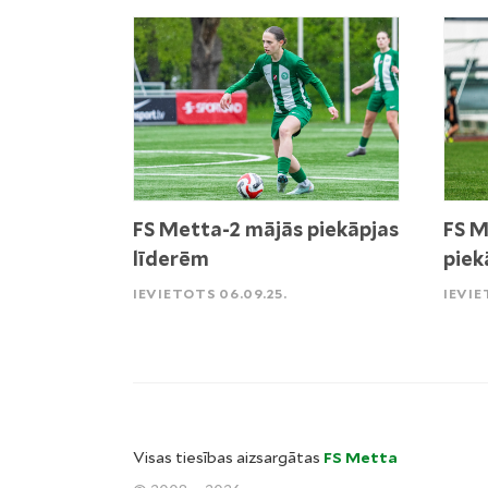
FS Metta-2 mājās piekāpjas
FS M
līderēm
piek
IEVIETOTS 06.09.25.
IEVIE
Visas tiesības aizsargātas
FS Metta