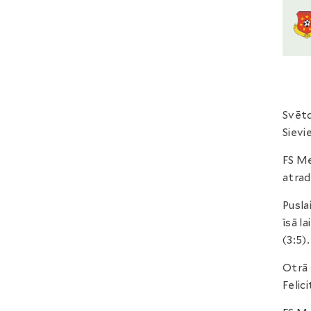
Svētd
Sievi
FS Me
atrad
Pusla
īsā l
(3:5).
Otrā 
Felici