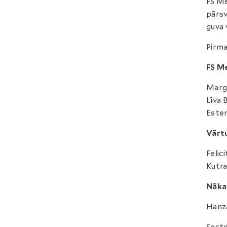
FS Me
pārsv
guva 
Pirma
FS M
Marga
Līva 
Ester
Vārt
Felic
Kutra
Nāka
Hanza