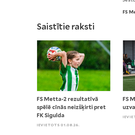
Sestdi
FS M
Saistītie raksti
FS Metta-2 rezultatīvā
FS M
spēlē cīnās neizšķirti pret
uzva
FK Sigulda
IEVIE
IEVIETOTS 01.08.26.