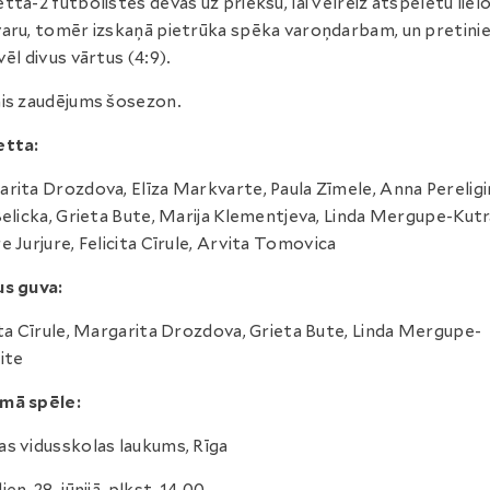
tta-2 futbolistes devās uz priekšu, lai vēlreiz atspēlētu liel
aru, tomēr izskaņā pietrūka spēka varoņdarbam, un pretini
vēl divus vārtus (4:9).
is zaudējums šosezon.
etta:
rita Drozdova, Elīza Markvarte, Paula Zīmele, Anna Pereligi
Belicka, Grieta Bute, Marija Klementjeva, Linda Mergupe-Kutr
e Jurjure, Felicita Cīrule, Arvita Tomovica
us guva:
ita Cīrule, Margarita Drozdova, Grieta Bute, Linda Mergupe-
ite
mā spēle:
s vidusskolas laukums, Rīga