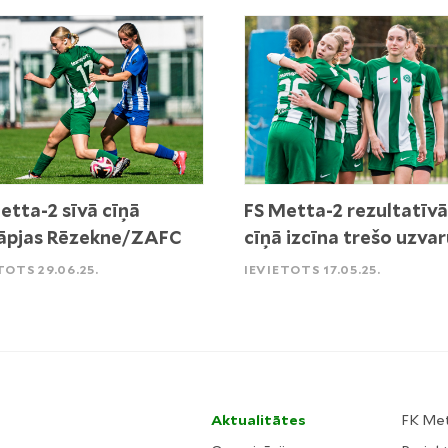
etta-2 sīvā cīņā
FS Metta-2 rezultatīvā
āpjas Rēzekne/ZAFC
cīņā izcīna trešo uzva
TOTS 29.06.25.
IEVIETOTS 17.05.25.
Aktualitātes
FK Me