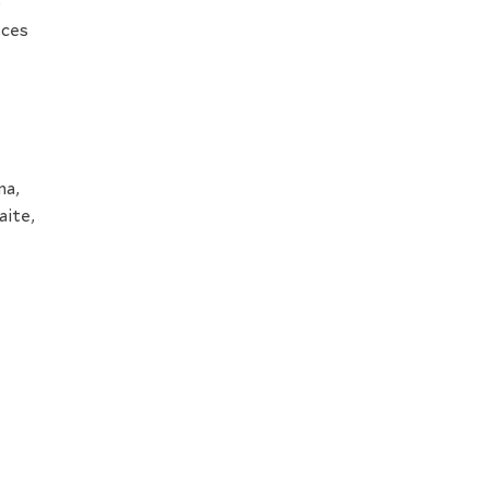
o
eces
na,
aite,