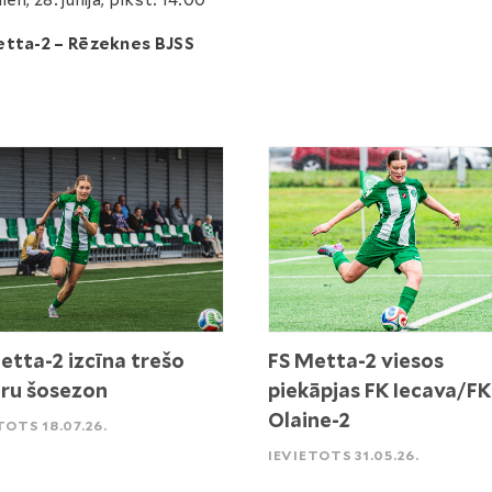
en, 28. jūnijā, plkst. 14.00
etta-2 – Rēzeknes BJSS
etta-2 izcīna trešo
FS Metta-2 viesos
ru šosezon
piekāpjas FK Iecava/FK
Olaine-2
TOTS 18.07.26.
IEVIETOTS 31.05.26.