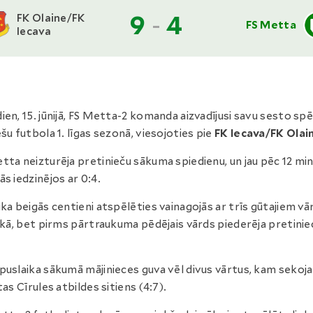
9
-
4
FK Olaine/FK
FS Metta
Iecava
ien, 15. jūnijā, FS Metta-2 komanda aizvadījusi savu sesto spē
ešu futbola 1. līgas sezonā, viesojoties pie
FK Iecava/FK Olai
tta neizturēja pretinieču sākuma spiedienu, un jau pēc 12 m
ās iedzinējos ar 0:4.
ika beigās centieni atspēlēties vainagojās ar trīs gūtajiem v
aikā, bet pirms pārtraukuma pēdējais vārds piederēja pretini
puslaika sākumā mājinieces guva vēl divus vārtus, kam sekoja
tas Cīrules atbildes sitiens (4:7).