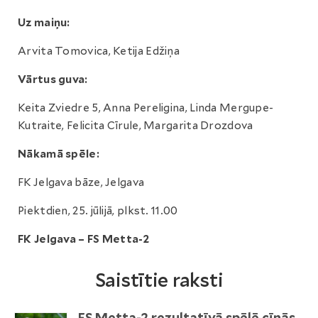
Uz maiņu:
Arvita Tomovica, Ketija Edžiņa
Vārtus guva:
Keita Zviedre 5, Anna Pereligina, Linda Mergupe-
Kutraite, Felicita Cīrule, Margarita Drozdova
Nākamā spēle:
FK Jelgava bāze, Jelgava
Piektdien, 25. jūlijā, plkst. 11.00
FK Jelgava – FS Metta-2
Saistītie raksti
FS Metta-2 rezultatīvā spēlē cīnās