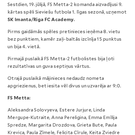
Sestdien, 19. jūlijā, FS Metta-2 komanda aizvadījusi 9.
kārtas spēli Sieviešu futbola 1. līgas sezonā, uzņemot
SK Imanta/Riga FC Academy.
Pirms gaidāmās spēles pretinieces ieņēma 8. vietu
bez punktiem, kamēr zaļi-baltās izcīnīja 15 punktus
un bija 4. vietā.
Pirmajā puslaikā FS Metta-2 futbolistes bija ļoti
rezultatīvas un guva septiņus vārtus.
Otrajā puslaikā mājinieces nedaudz nometa
apgriezienus, bet iesita vēl divus un uzvarēja ar 9:0.
FS Metta:
Aleksandra Solovyeva, Estere Jurjure, Linda
Mergupe-Kutraite, Anna Pereligina, Emma Emīlija
Spredze, Margarita Drozdova, Grieta Bute, Paula
Krevica, Paula Zīmele, Felicita Cīrule, Keita Zviedre