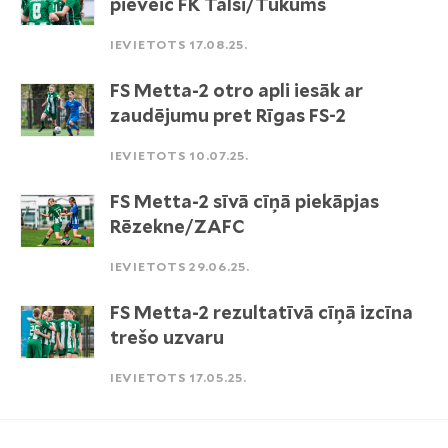
pieveic FK Talsi/Tukums
IEVIETOTS 17.08.25.
FS Metta-2 otro apli iesāk ar
zaudējumu pret Rīgas FS-2
IEVIETOTS 10.07.25.
FS Metta-2 sīvā cīņā piekāpjas
Rēzekne/ZAFC
IEVIETOTS 29.06.25.
FS Metta-2 rezultatīvā cīņā izcīna
trešo uzvaru
IEVIETOTS 17.05.25.