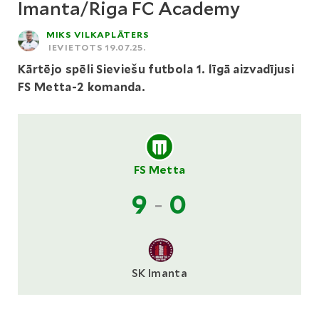
Imanta/Riga FC Academy
MIKS VILKAPLĀTERS
IEVIETOTS 19.07.25.
Kārtējo spēli Sieviešu futbola 1. līgā aizvadījusi
FS Metta-2 komanda.
FS Metta
9
-
0
SK Imanta