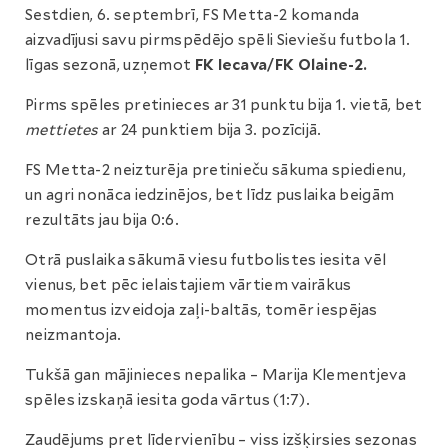
Sestdien, 6. septembrī, FS Metta-2 komanda
aizvadījusi savu pirmspēdējo spēli Sieviešu futbola 1.
līgas sezonā, uzņemot
FK Iecava/FK Olaine-2.
Pirms spēles pretinieces ar 31 punktu bija 1. vietā, bet
mettietes
ar 24 punktiem bija 3. pozīcijā.
FS Metta-2 neizturēja pretinieču sākuma spiedienu,
un agri nonāca iedzinējos, bet līdz puslaika beigām
rezultāts jau bija 0:6.
Otrā puslaika sākumā viesu futbolistes iesita vēl
vienus, bet pēc ielaistajiem vārtiem vairākus
momentus izveidoja zaļi-baltās, tomēr iespējas
neizmantoja.
Tukšā gan mājinieces nepalika – Marija Klementjeva
spēles izskaņā iesita goda vārtus (1:7).
Zaudējums pret līdervienību – viss izšķirsies sezonas