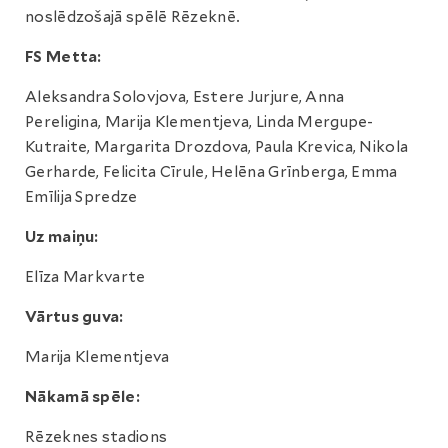
noslēdzošajā spēlē Rēzeknē.
FS Metta:
Aleksandra Solovjova, Estere Jurjure, Anna
Pereligina, Marija Klementjeva, Linda Mergupe-
Kutraite, Margarita Drozdova, Paula Krevica, Nikola
Gerharde, Felicita Cīrule, Helēna Grīnberga, Emma
Emīlija Spredze
Uz maiņu:
Elīza Markvarte
Vārtus guva:
Marija Klementjeva
Nākamā spēle:
Rēzeknes stadions