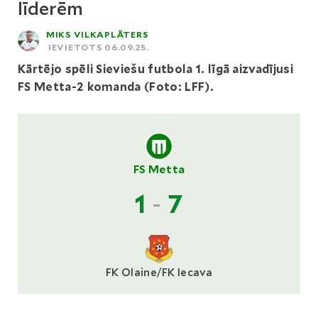
līderēm
MIKS VILKAPLĀTERS
IEVIETOTS 06.09.25.
Kārtējo spēli Sieviešu futbola 1. līgā aizvadījusi
FS Metta-2 komanda (Foto: LFF).
FS Metta
1
-
7
FK Olaine/FK Iecava