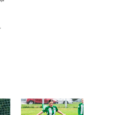
ija
,