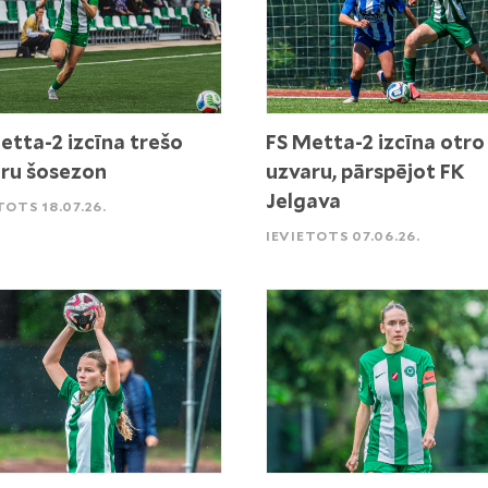
etta-2 izcīna trešo
FS Metta-2 izcīna otro
ru šosezon
uzvaru, pārspējot FK
Jelgava
TOTS 18.07.26.
IEVIETOTS 07.06.26.