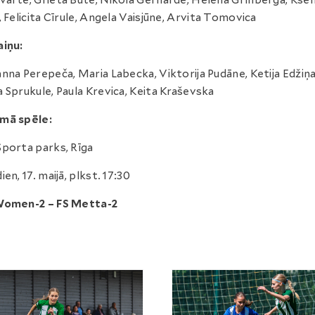
arte, Grieta Bute, Nikola Gerharde, Helēna Grīnberga, Ksen
, Felicita Cīrule, Angela Vaisjūne, Arvita Tomovica
iņu:
nna Perepeča, Maria Labecka, Viktorija Pudāne, Ketija Edžiņa
 Sprukule, Paula Krevica, Keita Kraševska
mā spēle:
porta parks, Rīga
ien, 17. maijā, plkst. 17:30
Women-2 – FS Metta-2