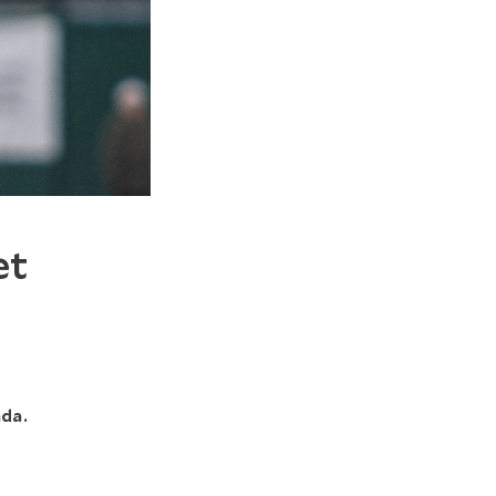
et
nda.