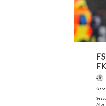
FS
FK
Otro 
Sestd
Alter