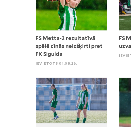
FS Metta-2 rezultatīvā
FS M
spēlē cīnās neizšķirti pret
uzva
FK Sigulda
IEVIE
IEVIETOTS 01.08.26.