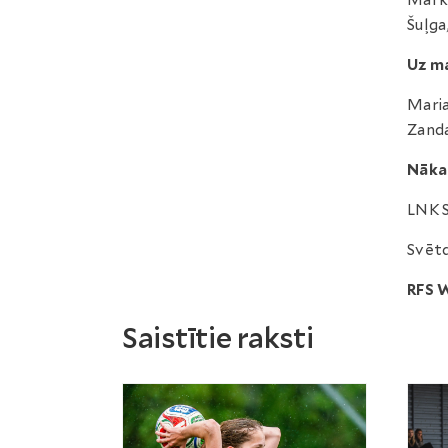
Markv
Šuļga
Uz ma
Maria
Zanda
Nāka
LNK S
Svētd
RFS 
Saistītie raksti