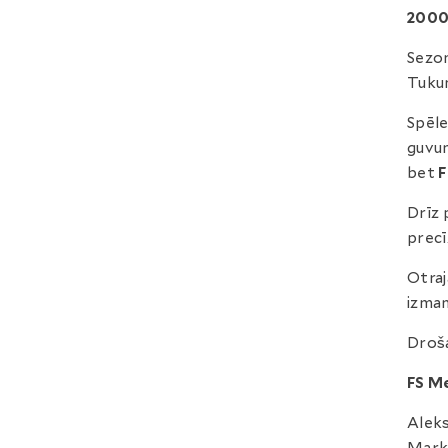
2000
Sezon
Tukum
Spēle
guvum
bet
F
Drīz
precī
Otraj
izma
Droša
FS M
Aleks