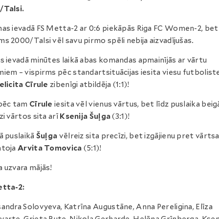
/Talsi.
as ievadā FS Metta-2 ar 0:6 piekāpās Riga FC Women-2, bet
s 2000/Talsi vēl savu pirmo spēli nebija aizvadījušas.
s ievadā minūtes laikā abas komandas apmainījās ar vārtu
iem – vispirms pēc standartsituācijas iesita viesu futbolist
elicita Cīrule
zibenīgi atbildēja (1:1)!
 pēc tam
Cīrule
iesita vēl vienus vārtus, bet līdz puslaika bei
zi vārtos sita arī
Ksenija Šuļga
(3:1)!
ā puslaikā
Šuļga
vēlreiz sita precīzi, bet izgājienu pret vārts
ntoja
Arvita Tomovica
(5:1)!
 uzvara mājās!
etta-2:
andra Solovyeva, Katrīna Augustāne, Anna Pereligina, Elīza