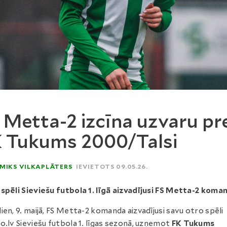
 Metta-2 izcīna uzvaru pr
 Tukums 2000/Talsi
MIKS VILKAPLĀTERS
IEVIETOTS 09.05.26.
spēli Sieviešu futbola 1. līgā aizvadījusi FS Metta-2 koma
ien, 9. maijā, FS Metta-2 komanda aizvadījusi savu otro spēli
o.lv Sieviešu futbola 1. līgas sezonā, uzņemot
FK Tukums