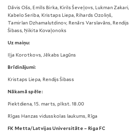
Dāvis Ošs, Emīls Birka, Kirils Ševeļovs, Lukman Zakari,
Kabelo Seriba, Kristaps Liepa, Rihards Ozoliņš,
Tamirlan Dzhamalutdinov, Renārs Varslavāns, Rendijs
Šibass, Ņikita Kovaļonoks
Uz maiņu:
Iļja Korotkovs, Jēkabs Lagūns
Brīdinājumi:
Kristaps Liepa, Rendijs Šibass
Nākamā spēle:
Piektdiena, 15. marts, plkst. 18.00
Rīgas Hanzas vidusskolas laukums, Rīga
FK Metta/Latvijas Universitāte – Riga FC