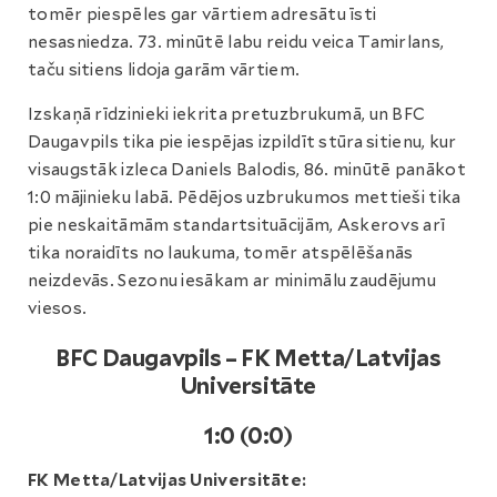
tomēr piespēles gar vārtiem adresātu īsti
nesasniedza. 73. minūtē labu reidu veica Tamirlans,
taču sitiens lidoja garām vārtiem.
Izskaņā rīdzinieki iekrita pretuzbrukumā, un BFC
Daugavpils tika pie iespējas izpildīt stūra sitienu, kur
visaugstāk izleca Daniels Balodis, 86. minūtē panākot
1:0 mājinieku labā. Pēdējos uzbrukumos mettieši tika
pie neskaitāmām standartsituācijām, Askerovs arī
tika noraidīts no laukuma, tomēr atspēlēšanās
neizdevās. Sezonu iesākam ar minimālu zaudējumu
viesos.
BFC Daugavpils – FK Metta/Latvijas
Universitāte
1:0 (0:0)
FK Metta/Latvijas Universitāte: