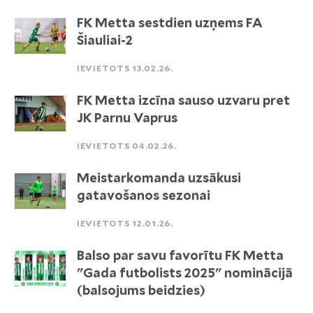
FK Metta sestdien uzņems FA
Šiauliai-2
IEVIETOTS 13.02.26.
FK Metta izcīna sauso uzvaru pret
JK Parnu Vaprus
IEVIETOTS 04.02.26.
Meistarkomanda uzsākusi
gatavošanos sezonai
IEVIETOTS 12.01.26.
Balso par savu favorītu FK Metta
"Gada futbolists 2025" nominācijā
(balsojums beidzies)