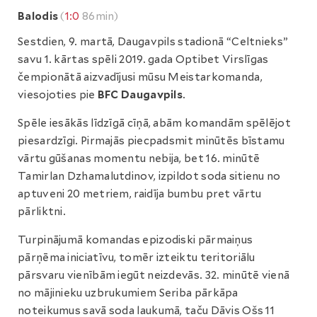
Balodis
(
1:0
86min)
Sestdien, 9. martā, Daugavpils stadionā “Celtnieks”
savu 1. kārtas spēli 2019. gada Optibet Virslīgas
čempionātā aizvadījusi mūsu Meistarkomanda,
viesojoties pie
BFC Daugavpils
.
Spēle iesākās līdzīgā cīņā, abām komandām spēlējot
piesardzīgi. Pirmajās piecpadsmit minūtēs bīstamu
vārtu gūšanas momentu nebija, bet 16. minūtē
Tamirlan Dzhamalutdinov, izpildot soda sitienu no
aptuveni 20 metriem, raidīja bumbu pret vārtu
pārliktni.
Turpinājumā komandas epizodiski pārmaiņus
pārņēma iniciatīvu, tomēr izteiktu teritoriālu
pārsvaru vienībām iegūt neizdevās. 32. minūtē vienā
no mājinieku uzbrukumiem Seriba pārkāpa
noteikumus savā soda laukumā, taču Dāvis Ošs 11