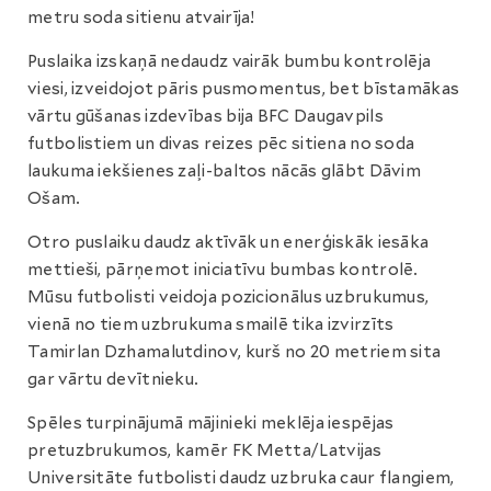
metru soda sitienu atvairīja!
Puslaika izskaņā nedaudz vairāk bumbu kontrolēja
viesi, izveidojot pāris pusmomentus, bet bīstamākas
vārtu gūšanas izdevības bija BFC Daugavpils
futbolistiem un divas reizes pēc sitiena no soda
laukuma iekšienes zaļi-baltos nācās glābt Dāvim
Ošam.
Otro puslaiku daudz aktīvāk un enerģiskāk iesāka
mettieši, pārņemot iniciatīvu bumbas kontrolē.
Mūsu futbolisti veidoja pozicionālus uzbrukumus,
vienā no tiem uzbrukuma smailē tika izvirzīts
Tamirlan Dzhamalutdinov, kurš no 20 metriem sita
gar vārtu devītnieku.
Spēles turpinājumā mājinieki meklēja iespējas
pretuzbrukumos, kamēr FK Metta/Latvijas
Universitāte futbolisti daudz uzbruka caur flangiem,