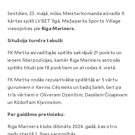
Sestdien, 23. maijā, mūsu Meistarkomanda aizvadīs 9.
kārtas spēli LVBET līgā, Mežaparks Sports Village
viesojoties pie
Riga Mariners.
Situācija turnīra tabulā:
FK Metta aizvadītajās spēlēs sakrājuši 21 punktu un
ieņem līderpozīcijas, kamēr Riga Mariners astoņās
spēlēs tikuši pie 18 punktiem un atrodas 4. vietā.
FK Metta rindās rezulatīvākie spēlētāji ar 5 vārtu
guvumiem ir Kevins Cēsnieks un Sadiq Saleh, bet pa
trīs vārtiem ir Oliveram Dzenītim, Daņiilam Čiņajevam
un Rūdolfam Kļavinskim.
Par gaidāmo pretinieku:
Riga Mariners klubs dibināts 2024. gadā, kas otro
gadu startē 1. līgas sacensībās.