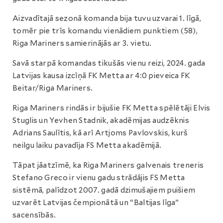
Aizvadītajā sezonā komanda bija tuvu uzvarai 1. līgā,
tomēr pie trīs komandu vienādiem punktiem (58),
Riga Mariners samierinājās ar 3. vietu.
Savā starpā komandas tikušās vienu reizi, 2024. gada
Latvijas kausa izcīņā FK Metta ar 4:0 pieveica FK
Beitar/Riga Mariners.
Riga Mariners rindās ir bijušie FK Metta spēlētāji Elvis
Stuglis un Yevhen Stadnik, akadēmijas audzēknis
Adrians Saulītis, kā arī Artjoms Pavlovskis, kurš
neilgu laiku pavadīja FS Metta akadēmijā.
Tāpat jāatzīmē, ka Riga Mariners galvenais treneris
Stefano Greco ir vienu gadu strādājis FS Metta
sistēmā, palīdzot 2007. gadā dzimušajiem puišiem
uzvarēt Latvijas čempionātā un “Baltijas līga”
sacensībās.