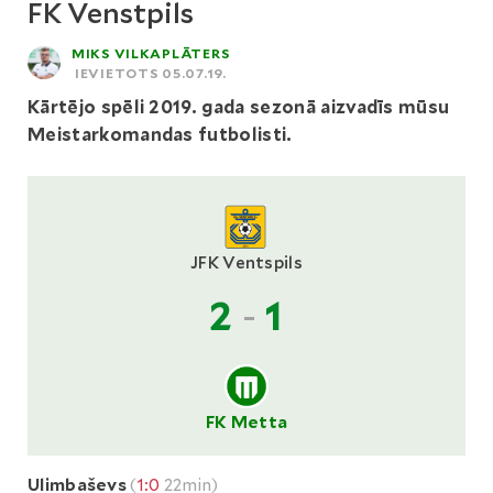
FK Venstpils
MIKS VILKAPLĀTERS
IEVIETOTS 05.07.19.
Kārtējo spēli 2019. gada sezonā aizvadīs mūsu
Meistarkomandas futbolisti.
JFK Ventspils
2
-
1
FK Metta
Ulimbaševs
(
1:0
22min)