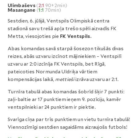
Ulimbaševs
(
2:1
90+2min)
Masangane
(
1:1
70min)
Sestdien, 6. jūlijā, Ventspils Olimpiskā centra
stadionā savu trešā apļa trešo spēli aizvadīs FK
Metta, viesojoties pie
FK Ventspils.
Abas komandas savā starpā šosezon tikušās divas
reizes, abās uzvaru izcīnot mājiniekiem – Ventspilī
uzvaru ar 2:0 izcīnīja FK Ventspils, bet Rīgā,
pateicoties Normunda Uldriķa vārtiem
kompensācijas laikā,
mettieši
izrāva uzvaru ar 2:1.
Turnīra tabulā abas komandas šobrīd šķir 7 punkti:
zaļi-baltie ar 17 punktiem ieņem 9. pozīciju, kamēr
ventspilnieki ar 24 punktiem ir piektie.
Svarīga cīņa par trīs punktiem un vietu turnīra tabulā!
Viennozīmīgi sestdien sagaidāms aizraujošs futbols!