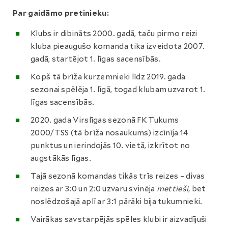
Par gaidāmo pretinieku:
Klubs ir dibināts 2000. gadā, taču pirmo reizi
kluba pieaugušo komanda tika izveidota 2007.
gadā, startējot 1. līgas sacensībās.
Kopš tā brīža kurzemnieki līdz 2019. gada
sezonai spēlēja 1. līgā, togad klubam uzvarot 1.
līgas sacensībās.
2020. gada Virslīgas sezonā FK Tukums
2000/TSS (tā brīža nosaukums) izcīnīja 14
punktus un ierindojās 10. vietā, izkrītot no
augstākās līgas.
Tajā sezonā komandas tikās trīs reizes – divas
reizes ar 3:0 un 2:0 uzvaru svinēja
mettieši,
bet
noslēdzošajā aplī ar 3:1 pārāki bija tukumnieki.
Vairākas savstarpējās spēles klubi ir aizvadījuši