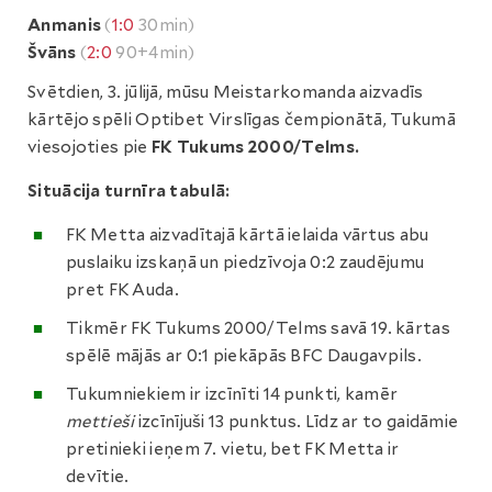
Anmanis
(
1:0
30min)
Švāns
(
2:0
90+4min)
Svētdien, 3. jūlijā, mūsu Meistarkomanda aizvadīs
kārtējo spēli Optibet Virslīgas čempionātā, Tukumā
viesojoties pie
FK Tukums 2000/Telms.
Situācija turnīra tabulā:
FK Metta aizvadītajā kārtā ielaida vārtus abu
puslaiku izskaņā un piedzīvoja 0:2 zaudējumu
pret FK Auda.
Tikmēr FK Tukums 2000/Telms savā 19. kārtas
spēlē mājās ar 0:1 piekāpās BFC Daugavpils.
Tukumniekiem ir izcīnīti 14 punkti, kamēr
mettieši
izcīnījuši 13 punktus. Līdz ar to gaidāmie
pretinieki ieņem 7. vietu, bet FK Metta ir
devītie.