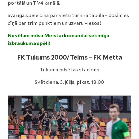
portālā un TV4 kanālā.
Svarīgā spēlē cīņa par vietu turnīra tabulā – dosimies
cīņā par trim punktiem un uzvaru viesos!
Novēlam mūsu Meistarkomandai sekmīgu
izbraukuma spēli!
FK Tukums 2000/Telms – FK Metta
Tukuma pilsētas stadions
Svētdiena, 3. jūlijs, plkst. 18.00