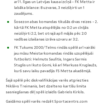
arī 1. līgas un Latvijas kausa izcīņā – FK Metta ir
labāka bilance: 8 uzvaras, 3 neizšķirti un 1
zaudējums.
Šosezon abas komandas tikušās divas reizes – 2.
kārtā FK Metta atspēlējās no 0:2 un cīnījās
neizšķirti 2:2, bet otrajā aplī mājās pēc 2:0
vadības izlaišanas izrāva uzvaru ar 3:2.
FK Tukums 2000/Telms rindās spēlē arī vairāki
jau mūsu Meistarkomandas rindās uzspēlējuši
futbolisti: Helmuts Saulītis, Ingars Sarmis
Stuglis un Ikuto Gomi, kā arī Markuss Kruglaužs,
kurš savu laiku pavadījis FS Metta akadēmijā.
Šajā spēlē pēc diskvalifikācijas varēs atgriezties
Niklāvs Treimanis, bet dzelteno kartīšu limita
sasniegšanas dēļ spēli izlaidīs Gabriels Kirkils.
Gaidāmo spēli varēs redzēt Sportacentrs.com