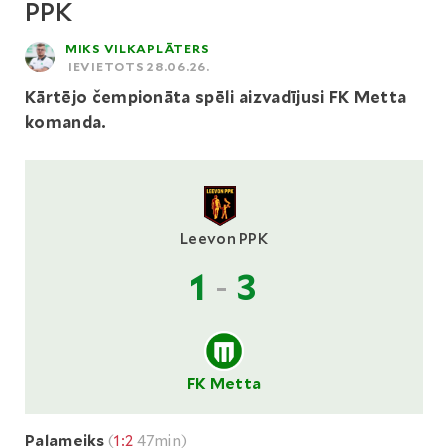
PPK
MIKS VILKAPLĀTERS
IEVIETOTS 28.06.26.
Kārtējo čempionāta spēli aizvadījusi FK Metta
komanda.
Leevon PPK
1
-
3
FK Metta
Palameiks
(
1:2
47min)