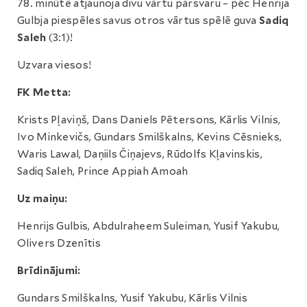
78. minūtē atjaunoja divu vārtu pārsvaru – pēc Henrija
Gulbja piespēles savus otros vārtus spēlē guva
Sadiq
Saleh
(3:1)!
Uzvara viesos!
FK Metta:
Krists Pļaviņš, Dans Daniels Pētersons, Kārlis Vilnis,
Ivo Minkevičs, Gundars Smilškalns, Kevins Cēsnieks,
Waris Lawal, Daņiils Čiņajevs, Rūdolfs Kļavinskis,
Sadiq Saleh, Prince Appiah Amoah
Uz maiņu:
Henrijs Gulbis, Abdulraheem Suleiman, Yusif Yakubu,
Olivers Dzenītis
Brīdinājumi:
Gundars Smilškalns, Yusif Yakubu, Kārlis Vilnis