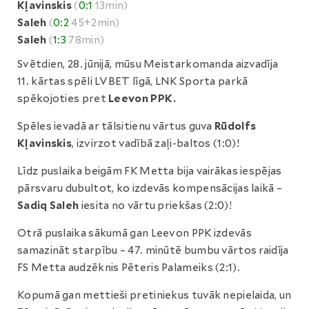
Kļavinskis
(
0:1
13min)
Saleh
(
0:2
45+2min)
Saleh
(
1:3
78min)
Svētdien, 28. jūnijā, mūsu Meistarkomanda aizvadīja
11. kārtas spēli LVBET līgā, LNK Sporta parkā
spēkojoties pret
Leevon PPK.
Spēles ievadā ar tālsitienu vārtus guva
Rūdolfs
Kļavinskis
, izvirzot vadībā zaļi-baltos (1:0)!
Līdz puslaika beigām FK Metta bija vairākas iespējas
pārsvaru dubultot, ko izdevās kompensācijas laikā –
Sadiq Saleh
iesita no vārtu priekšas (2:0)!
Otrā puslaika sākumā gan Leevon PPK izdevās
samazināt starpību – 47. minūtē bumbu vārtos raidīja
FS Metta audzēknis Pēteris Palameiks (2:1).
Kopumā gan mettieši pretiniekus tuvāk nepielaida, un