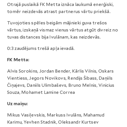
Otrajā puslaikā FK Metta iznāca laukumā enerģiski,
tomēr neizdevās atrast partnerus vārtu priekšā.
Tuvojoties spēles beigām mājinieki guva trešos
vārtus, izskaņā vismaz vienus vārtus atgūt divreiz no
tuvas distances bija Ivulānam, kas neizdevās.
0:3 zaudējums trešā apļa ievadā.
FK Metta:
Alvis Sorokins, Jordan Bender, Kārlis Vilnis, Oskars
Vientiess, Jegors Novikovs, Rendijs Šibass, Daņiils
Čiņajevs, Daniils Ulimbaševs, Bruno Melnis, Vinicius
Souza, Mohamet Lamine Correa
Uz maiņu:
Mikus Vasiļevskis, Markuss Ivulāns, Mahamud
Karimu, Yevhen Stadnik, Oleksandr Kurtsev