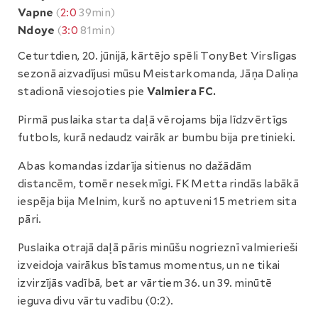
Vapne
(
2:0
39min)
Ndoye
(
3:0
81min)
Ceturtdien, 20. jūnijā, kārtējo spēli TonyBet Virslīgas
sezonā aizvadījusi mūsu Meistarkomanda, Jāņa Daliņa
stadionā viesojoties pie
Valmiera FC.
Pirmā puslaika starta daļā vērojams bija līdzvērtīgs
futbols, kurā nedaudz vairāk ar bumbu bija pretinieki.
Abas komandas izdarīja sitienus no dažādām
distancēm, tomēr nesekmīgi. FK Metta rindās labākā
iespēja bija Melnim, kurš no aptuveni 15 metriem sita
pāri.
Puslaika otrajā daļā pāris minūšu nogrieznī valmierieši
izveidoja vairākus bīstamus momentus, un ne tikai
izvirzījās vadībā, bet ar vārtiem 36. un 39. minūtē
ieguva divu vārtu vadību (0:2).