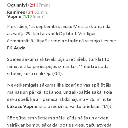
Ogunniyi
(
2:1
37min)
Ramires
(
3:1
52min)
Vapne
(
1:1
26min)
Piektdien, 15. septembrī, mūsu Meistarkomanda
aizvadīja 29. kārtas spēli Optibet Virslīgas
čempionātā, Jāņa Skredeļa stadionā viesojoties pie
FK Auda.
Spēles sākumā aktīvāki bija pretinieki, turklāt 10.
minūtē tika pie iespējas izmantot 11 metru soda
sitienu, kuru realizēja (0:1).
Neveiksmīgais sākums lika izdarīt divas spēlētāju
maiņas un pārkārtošanos, un zaļi-baltie sakārtoja
savu spēli, kā arī panāca izlīdzinājumu – 26. minūtē
Lūkass Vapne
sita precīzi no vārtu priekšas (1:1)!
Pēc gūtajiem vārtiem spēle izlīdzinājās un arvien
vairāk ar bumbu sāka darboties viesi, taču atveda