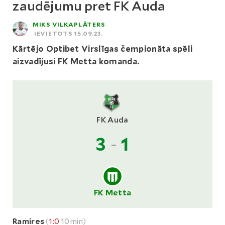
zaudējumu pret FK Auda
MIKS VILKAPLĀTERS
IEVIETOTS 15.09.23.
Kārtējo Optibet Virslīgas čempionāta spēli
aizvadījusi FK Metta komanda.
FK Auda
3
-
1
FK Metta
Ramires
(
1:0
10min)