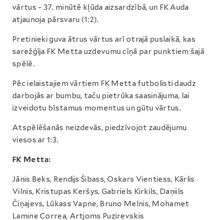
vārtus – 37. minūtē kļūda aizsardzībā, un FK Auda
atjaunoja pārsvaru (1:2).
Pretinieki guva ātrus vārtus arī otrajā puslaikā, kas
sarežģīja FK Metta uzdevumu cīņā par punktiem šajā
spēlē.
Pēc ielaistajiem vārtiem FK Metta futbolisti daudz
darbojās ar bumbu, taču pietrūka saasinājuma, lai
izveidotu bīstamus momentus un gūtu vārtus.
Atspēlēšanās neizdevās, piedzīvojot zaudējumu
viesos ar 1:3.
FK Metta:
Jānis Beks, Rendijs Šibass, Oskars Vientiess, Kārlis
Vilnis, Kristupas Keršys, Gabriels Kirkils, Daņiils
Čiņajevs, Lūkass Vapne, Bruno Melnis, Mohamet
Lamine Correa, Artjoms Puzirevskis