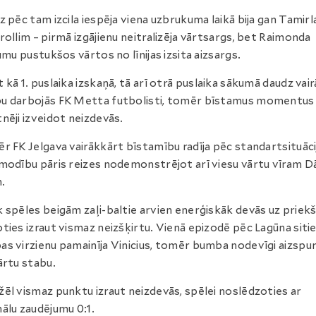
z pēc tam izcila iespēja viena uzbrukuma laikā bija gan Tamir
rollim – pirmā izgājienu neitralizēja vārtsargs, bet Raimonda
jumu pustukšos vārtos no līnijas izsita aizsargs.
 kā 1. puslaika izskaņā, tā arī otrā puslaika sākumā daudz vair
u darbojās FK Metta futbolisti, tomēr bīstamus momentus
nēji izveidot neizdevās.
r FK Jelgava vairākkārt bīstamību radīja pēc standartsituāci
modību pāris reizes nodemonstrējot arī viesu vārtu vīram 
.
 spēles beigām zaļi-baltie arvien enerģiskāk devās uz priekš
ties izraut vismaz neizšķirtu. Vienā epizodē pēc Lagūna siti
s virzienu pamainīja Vinicius, tomēr bumba nodevīgi aizspu
ārtu stabu.
ēl vismaz punktu izraut neizdevās, spēlei noslēdzoties ar
ālu zaudējumu 0:1.