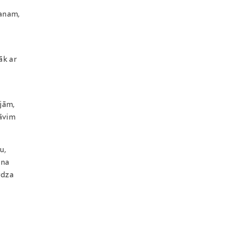
lanam,
āk ar
jām,
Dāvim
u,
ena
rdza