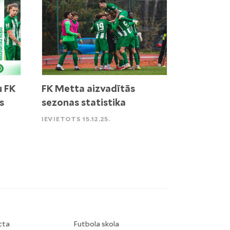
u FK
FK Metta aizvadītās
s
sezonas statistika
IEVIETOTS 15.12.25.
tta
Futbola skola