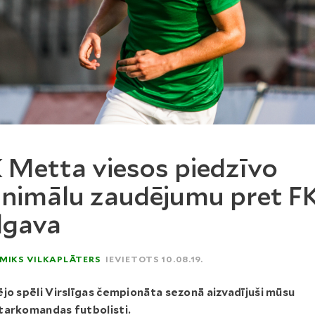
 Metta viesos piedzīvo
nimālu zaudējumu pret F
lgava
MIKS VILKAPLĀTERS
IEVIETOTS 10.08.19.
jo spēli Virslīgas čempionāta sezonā aizvadījuši mūsu
tarkomandas futbolisti.