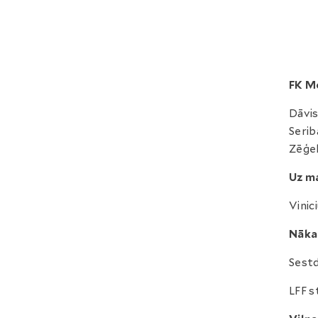
FK M
Dāvis
Serib
Zēģel
Uz ma
Vinic
Nāka
Sestd
LFF s