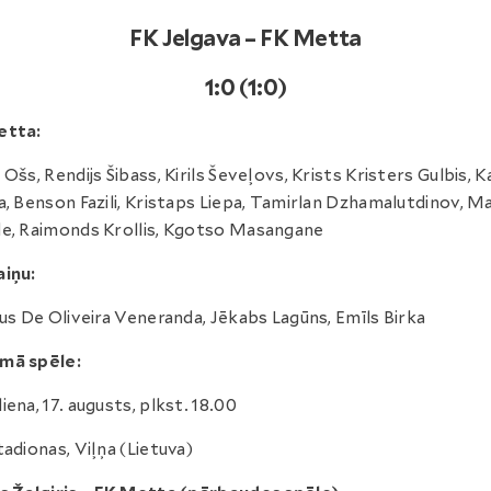
FK Jelgava – FK Metta
1:0 (1:0)
etta:
 Ošs, Rendijs Šibass, Kirils Ševeļovs, Krists Kristers Gulbis, 
a, Benson Fazili, Kristaps Liepa, Tamirlan Dzhamalutdinov, M
e, Raimonds Krollis, Kgotso Masangane
iņu:
ius De Oliveira Veneranda, Jēkabs Lagūns, Emīls Birka
mā spēle:
iena, 17. augusts, plkst. 18.00
tadionas, Viļņa (Lietuva)