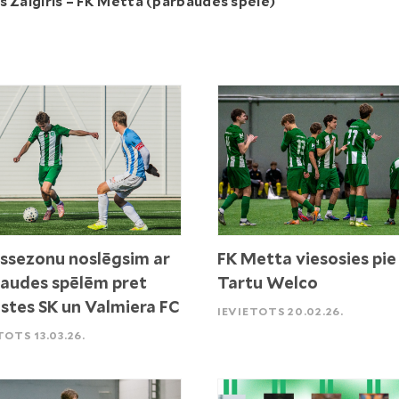
s Žalgiris – FK Metta (pārbaudes spēle)
ssezonu noslēgsim ar
FK Metta viesosies pie
audes spēlēm pret
Tartu Welco
stes SK un Valmiera FC
IEVIETOTS 20.02.26.
TOTS 13.03.26.