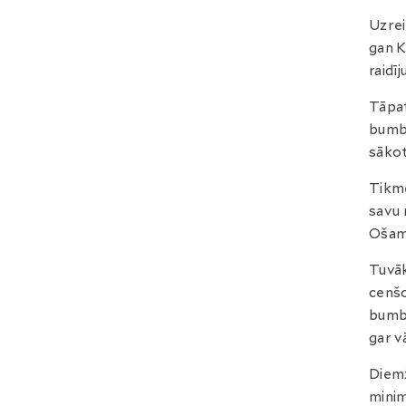
Uzrei
gan K
raidī
Tāpat
bumb
sākot
Tikmē
savu 
Ošam
Tuvāk
cenšo
bumba
gar v
Diemž
minim