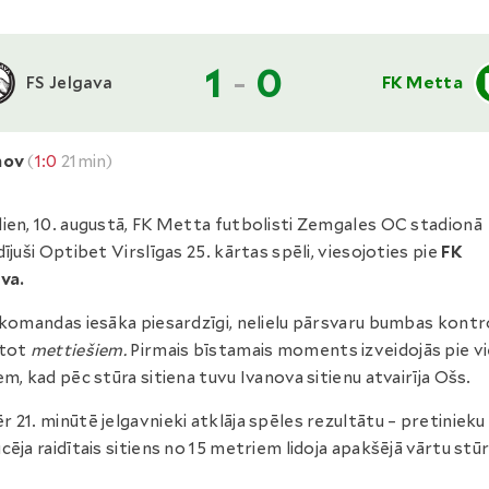
1
-
0
FS Jelgava
FK Metta
nov
(
1:0
21min)
ien, 10. augustā, FK Metta futbolisti Zemgales OC stadionā
dījuši Optibet Virslīgas 25. kārtas spēli, viesojoties pie
FK
va.
 komandas iesāka piesardzīgi, nelielu pārsvaru bumbas kontr
stot
mettiešiem.
Pirmais bīstamais moments izveidojās pie v
em, kad pēc stūra sitiena tuvu Ivanova sitienu atvairīja Ošs.
 21. minūtē jelgavnieki atklāja spēles rezultātu – pretinieku
cēja raidītais sitiens no 15 metriem lidoja apakšējā vārtu stūr