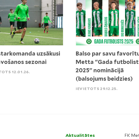
tarkomanda uzsākusi
Balso par savu favorīt
vošanos sezonai
Metta "Gada futbolist
2025" nominācijā
TOTS 12.01.26.
(balsojums beidzies)
IEVIETOTS 29.12.25.
Aktualitātes
FK Me