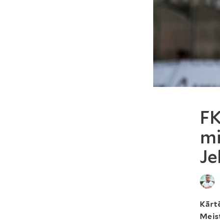
FK
mi
Je
Kārtē
Meis