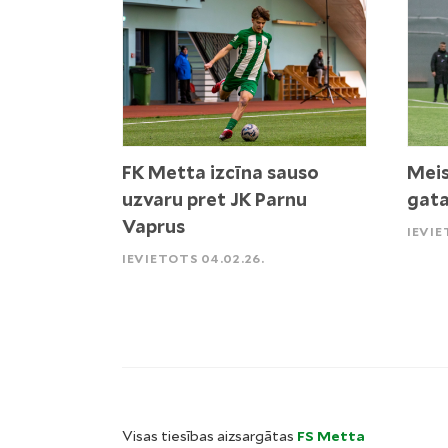
FK Metta izcīna sauso
Meis
uzvaru pret JK Parnu
gata
Vaprus
IEVIE
IEVIETOTS 04.02.26.
Visas tiesības aizsargātas
FS Metta