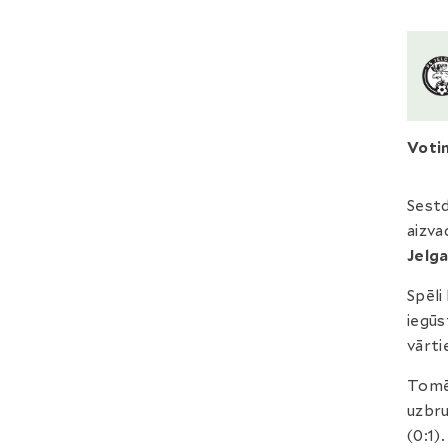
Voti
Sestd
aizva
Jelga
Spēli
iegū
vārti
Tomēr
uzbru
(0:1).