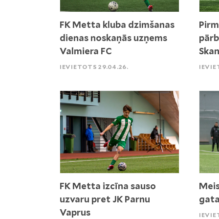
FK Metta kluba dzimšanas
Pirm
dienas noskaņās uzņems
pārb
Valmiera FC
Skan
IEVIETOTS 29.04.26.
IEVIE
FK Metta izcīna sauso
Meis
uzvaru pret JK Parnu
gata
Vaprus
IEVIE