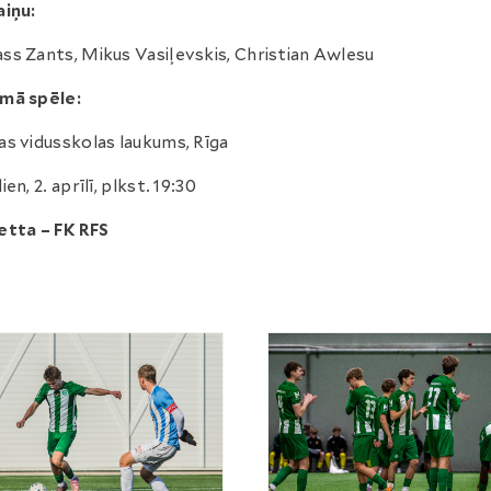
iņu:
s Zants, Mikus Vasiļevskis, Christian Awlesu
mā spēle:
s vidusskolas laukums, Rīga
en, 2. aprīlī, plkst. 19:30
etta – FK RFS