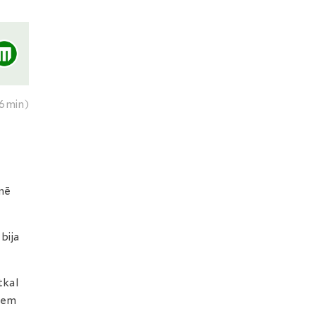
6min)
tnē
bija
tkal
tiem