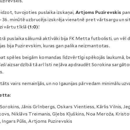
Puzirevskis.
idzot, tuvojoties puslaika izskaņai,
Artjoms Puzirevskis
pan
– 36. minūtē uzbrucējs izskrēja vienatnē pret vārtsargu un si
zi vārtu tīklā
(1:0)
!
trā puslaika sākumā aktīvāki bija FK Metta futbolisti, un vēl d
jas bija Puzirevskim, kuras gan palika neizmantotas.
pat spēles beigām komandas līdzvērtīgi spēkojās laukumā, b
eši
aizsardzībā tā arī īsti neļāva apdraudēt Sorokina sargāto
s.
tāts vairs nemainījās, un no Igaunijas pārvedam minimālu uzv
etta:
 Sorokins, Jānis Grīnbergs, Oskars Vientiess, Kārlis Vilnis, Je
ovs, Niklāvs Treimanis, Gļebs Kļuškins, Noa Meroža, Kristo
, Ingars Pūlis, Artjoms Puzirevskis