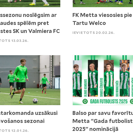
ssezonu noslēgsim ar
FK Metta viesosies pie
audes spēlēm pret
Tartu Welco
stes SK un Valmiera FC
IEVIETOTS 20.02.26.
TOTS 13.03.26.
tarkomanda uzsākusi
Balso par savu favorīt
vošanos sezonai
Metta "Gada futbolist
2025" nominācijā
TOTS 12.01.26.