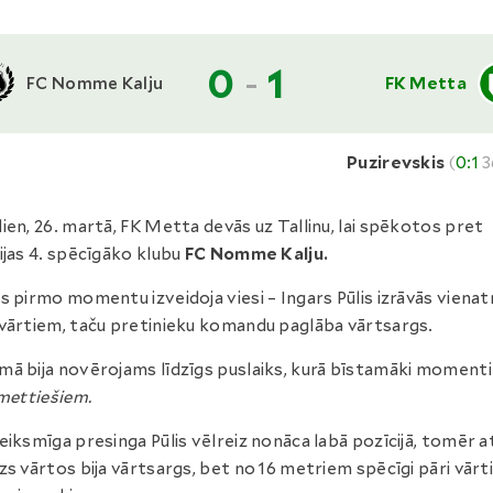
0
-
1
FC Nomme Kalju
FK Metta
Puzirevskis
(
0:1
3
ien, 26. martā, FK Metta devās uz Tallinu, lai spēkotos pret
ijas 4. spēcīgāko klubu
FC Nomme Kalju.
s pirmo momentu izveidoja viesi – Ingars Pūlis izrāvās viena
vārtiem, taču pretinieku komandu paglāba vārtsargs.
ā bija novērojams līdzīgs puslaiks, kurā bīstamāki momenti 
mettiešiem.
eiksmīga presinga Pūlis vēlreiz nonāca labā pozīcijā, tomēr a
zs vārtos bija vārtsargs, bet no 16 metriem spēcīgi pāri vār