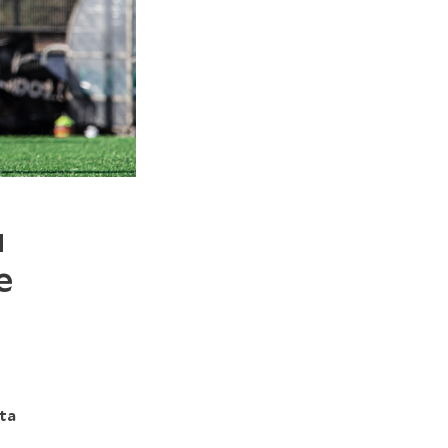
u
e
tta