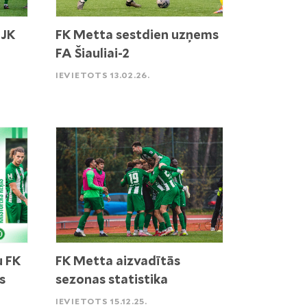
 JK
FK Metta sestdien uzņems
FA Šiauliai-2
IEVIETOTS 13.02.26.
u FK
FK Metta aizvadītās
s
sezonas statistika
IEVIETOTS 15.12.25.