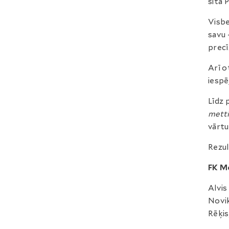
sita 
Visbe
savu 
precī
Arī o
iespē
Līdz 
metti
vārtu
Rezul
FK M
Alvis
Novik
Rēķis