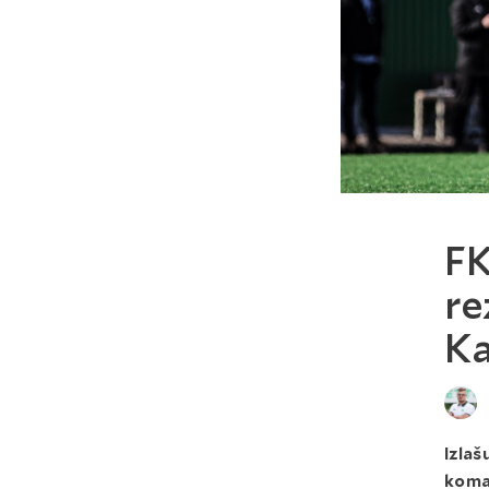
FK
re
Ka
Izlaš
koma