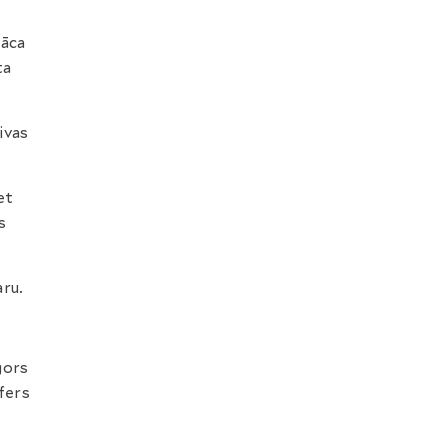
āca
ta
ivas
et
s
aru.
gors
fers