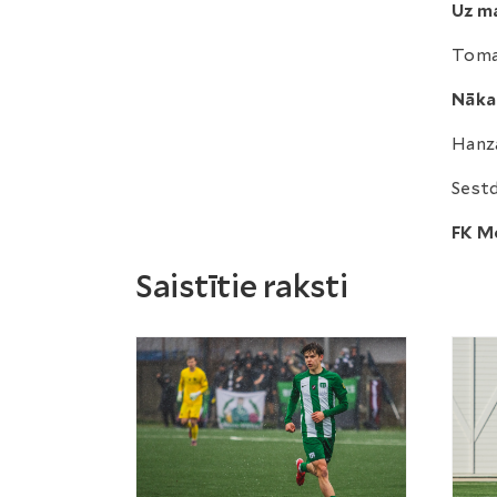
Uz ma
Tomas
Nāka
Hanza
Sestdi
FK M
Saistītie raksti