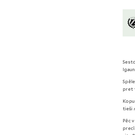
Sestd
Igaun
Spēle
pret 
Kopum
tieši
Pēc v
precī