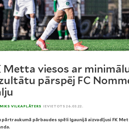
 Metta viesos ar minimāl
zultātu pārspēj FC Nomm
lju
MIKS VILKAPLĀTERS
IEVIETOTS 26.03.22.
u pārtraukumā pārbaudes spēli Igaunijā aizvadījusi FK Me
nda.