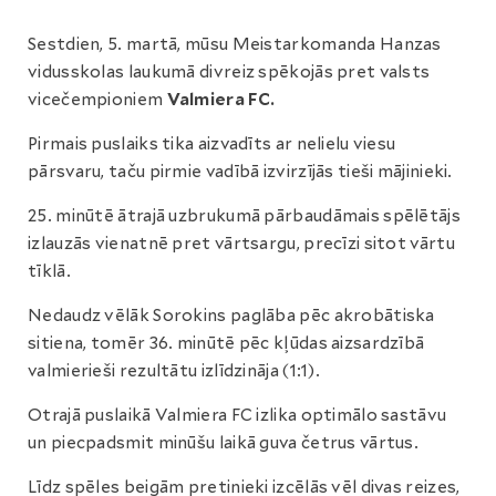
Sestdien, 5. martā, mūsu Meistarkomanda Hanzas
vidusskolas laukumā divreiz spēkojās pret valsts
vicečempioniem
Valmiera FC.
Pirmais puslaiks tika aizvadīts ar nelielu viesu
pārsvaru, taču pirmie vadībā izvirzījās tieši mājinieki.
25. minūtē ātrajā uzbrukumā pārbaudāmais spēlētājs
izlauzās vienatnē pret vārtsargu, precīzi sitot vārtu
tīklā.
Nedaudz vēlāk Sorokins paglāba pēc akrobātiska
sitiena, tomēr 36. minūtē pēc kļūdas aizsardzībā
valmierieši rezultātu izlīdzināja (1:1).
Otrajā puslaikā Valmiera FC izlika optimālo sastāvu
un piecpadsmit minūšu laikā guva četrus vārtus.
Līdz spēles beigām pretinieki izcēlās vēl divas reizes,