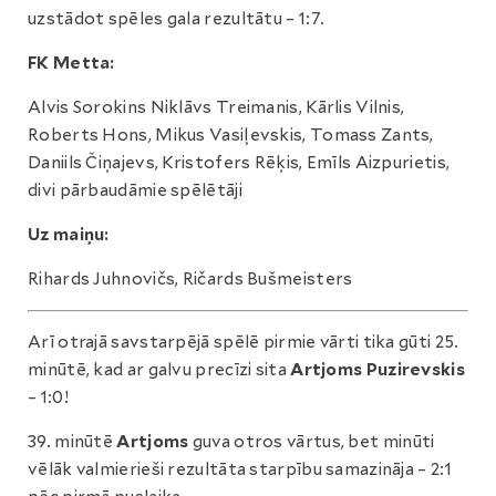
uzstādot spēles gala rezultātu – 1:7.
FK Metta:
Alvis Sorokins Niklāvs Treimanis, Kārlis Vilnis,
Roberts Hons, Mikus Vasiļevskis, Tomass Zants,
Daniils Čiņajevs, Kristofers Rēķis, Emīls Aizpurietis,
divi pārbaudāmie spēlētāji
Uz maiņu:
Rihards Juhnovičs, Ričards Bušmeisters
Arī otrajā savstarpējā spēlē pirmie vārti tika gūti 25.
minūtē, kad ar galvu precīzi sita
Artjoms Puzirevskis
– 1:0!
39. minūtē
Artjoms
guva otros vārtus, bet minūti
vēlāk valmierieši rezultāta starpību samazināja – 2:1