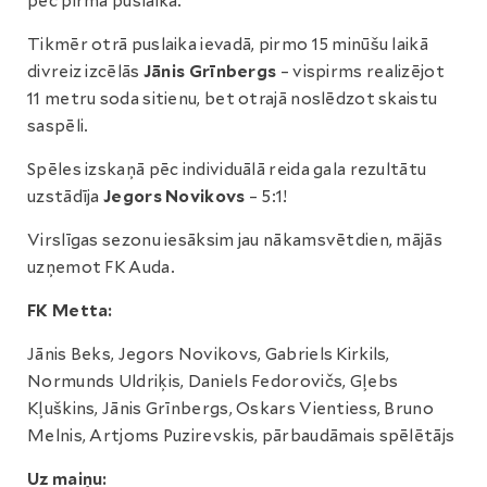
pēc pirmā puslaika.
Tikmēr otrā puslaika ievadā, pirmo 15 minūšu laikā
divreiz izcēlās
Jānis Grīnbergs
– vispirms realizējot
11 metru soda sitienu, bet otrajā noslēdzot skaistu
saspēli.
Spēles izskaņā pēc individuālā reida gala rezultātu
uzstādīja
Jegors Novikovs
– 5:1!
Virslīgas sezonu iesāksim jau nākamsvētdien, mājās
uzņemot FK Auda.
FK Metta:
Jānis Beks, Jegors Novikovs, Gabriels Kirkils,
Normunds Uldriķis, Daniels Fedorovičs, Gļebs
Kļuškins, Jānis Grīnbergs, Oskars Vientiess, Bruno
Melnis, Artjoms Puzirevskis, pārbaudāmais spēlētājs
Uz maiņu: