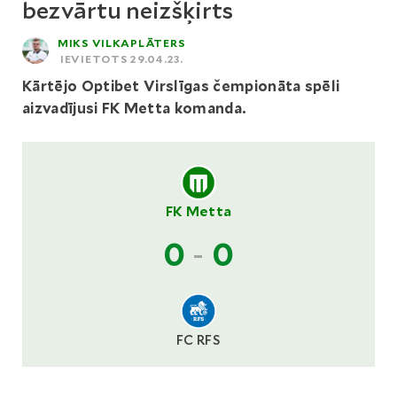
bezvārtu neizšķirts
MIKS VILKAPLĀTERS
IEVIETOTS 29.04.23.
Kārtējo Optibet Virslīgas čempionāta spēli
aizvadījusi FK Metta komanda.
FK Metta
0
-
0
FC RFS