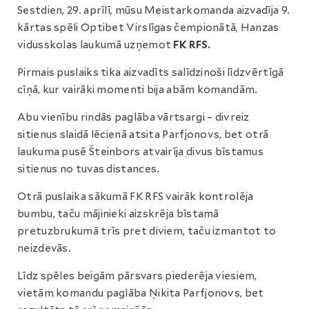
Sestdien, 29. aprīlī, mūsu Meistarkomanda aizvadīja 9.
kārtas spēli Optibet Virslīgas čempionātā, Hanzas
vidusskolas laukumā uzņemot
FK RFS.
Pirmais puslaiks tika aizvadīts salīdzinoši līdzvērtīgā
cīņā, kur vairāki momenti bija abām komandām.
Abu vienību rindās paglāba vārtsargi – divreiz
sitienus slaidā lēcienā atsita Parfjonovs, bet otrā
laukuma pusē Šteinbors atvairīja divus bīstamus
sitienus no tuvas distances.
Otrā puslaika sākumā FK RFS vairāk kontrolēja
bumbu, taču mājinieki aizskrēja bīstamā
pretuzbrukumā trīs pret diviem, taču izmantot to
neizdevās.
Līdz spēles beigām pārsvars piederēja viesiem,
vietām komandu paglāba Ņikita Parfjonovs, bet