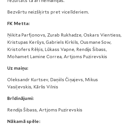
rezultāts tā arī nemainījās.
Bezvārtu neizšķirts pret vicelīderiem.
FK Metta:
Ņikita Parfjonovs, Zurab Rukhadze, Oskars Vientiess,
Kristupas Keršys, Gabriels Kirkils, Ousmane Sow,
Kristofers Rēķis, Lūkass Vapne, Rendijs Šibass,
Mohamet Lamine Correa, Artjoms Puzirevskis
Uz maiņu:
Oleksandr Kurtsev, Daņiils Čiņajevs, Mikus
Vasiļevskis, Kārlis Vilnis
Brīdinājumi:
Rendijs Šibass, Artjoms Puzirevskis
Nākamā spēle: