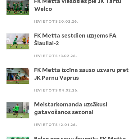
FK Metta viesosies pie JK Tartu
Welco
IEVIETOTS 20.02.26.
FK Metta sestdien uzņems FA
Šiauliai-2
IEVIETOTS 13.02.26.
FK Metta izcīna sauso uzvaru pret
JK Parnu Vaprus
IEVIETOTS 04.02.26.
Meistarkomanda uzsākusi
gatavošanos sezonai
IEVIETOTS 12.01.26.
Balso par savu favorītu FK Metta