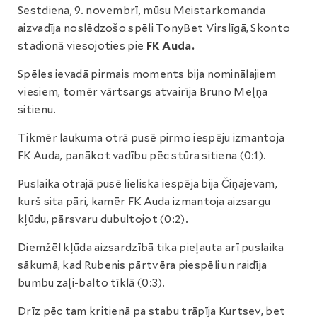
Sestdiena, 9. novembrī, mūsu Meistarkomanda
aizvadīja noslēdzošo spēli TonyBet Virslīgā, Skonto
stadionā viesojoties pie
FK Auda.
Spēles ievadā pirmais moments bija nominālajiem
viesiem, tomēr vārtsargs atvairīja Bruno Meļņa
sitienu.
Tikmēr laukuma otrā pusē pirmo iespēju izmantoja
FK Auda, panākot vadību pēc stūra sitiena (0:1).
Puslaika otrajā pusē lieliska iespēja bija Čiņajevam,
kurš sita pāri, kamēr FK Auda izmantoja aizsargu
kļūdu, pārsvaru dubultojot (0:2).
Diemžēl kļūda aizsardzībā tika pieļauta arī puslaika
sākumā, kad Rubenis pārtvēra piespēli un raidīja
bumbu zaļi-balto tīklā (0:3).
Drīz pēc tam kritienā pa stabu trāpīja Kurtsev, bet