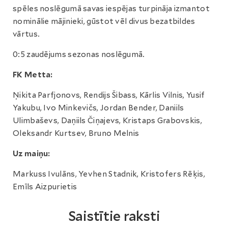
spēles noslēgumā savas iespējas turpināja izmantot
nominālie mājinieki, gūstot vēl divus bezatbildes
vārtus.
0:5 zaudējums sezonas noslēgumā.
FK Metta:
Ņikita Parfjonovs, Rendijs Šibass, Kārlis Vilnis, Yusif
Yakubu, Ivo Minkevičs, Jordan Bender, Daniils
Ulimbaševs, Daņiils Čiņajevs, Kristaps Grabovskis,
Oleksandr Kurtsev, Bruno Melnis
Uz maiņu:
Markuss Ivulāns, Yevhen Stadnik, Kristofers Rēķis,
Emīls Aizpurietis
Saistītie raksti