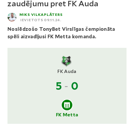
zaudējumu pret FK Auda
MIKS VILKAPLĀTERS
IEVIETOTS 09.11.24.
Noslēdzošo TonyBet Virslīgas čempionāta
spēli aizvadījusi FK Metta komanda.
FK Auda
5
-
0
FK Metta