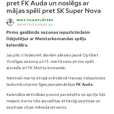
pret FK Auda un noslēgs ar
mājas spēli pret SK Super Nova
MIKS VILKAPLĀTERS
IEVIETOTS 09.02.22.
Pirms gaidāmās sezonas iepazīstināsim
līdzjutējus ar Meistarkomandas spēļu
kalendāru.
Jau pēc trīsdesmit dienām sāksies jaunā Optibet
Virslīgas sezona, un 13. martā savu pirmo spēli
aizvadīs arī FK Metta komanda.
Mettieši
marta otrajā svētdienā Hanzas vidusskolas
laukumā uzņems līgas jaunpienācējus
FK Auda.
Kalendāra aktīvākais posms paredzēts no aprīļa līdz
maijam, kuros tiks aizvadītas attiecīgi septiņas un
septiņas cīņas mēneša ietvaros.