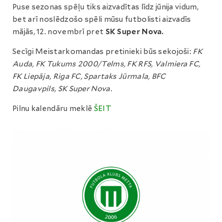
Puse sezonas spēļu tiks aizvadītas līdz jūnija vidum,
bet arī noslēdzošo spēli mūsu futbolisti aizvadīs
mājās, 12. novembrī pret
SK Super Nova.
Secīgi Meistarkomandas pretinieki būs sekojoši:
FK
Auda, FK Tukums 2000/Telms, FK RFS, Valmiera FC,
FK Liepāja, Riga FC, Spartaks Jūrmala, BFC
Daugavpils, SK Super Nova.
Pilnu kalendāru meklē
ŠEIT