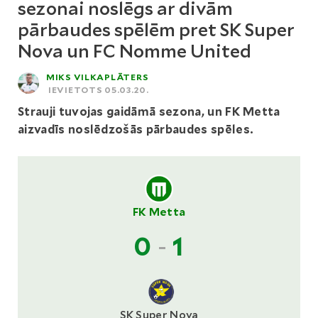
sezonai noslēgs ar divām
pārbaudes spēlēm pret SK Super
Nova un FC Nomme United
MIKS VILKAPLĀTERS
IEVIETOTS 05.03.20.
Strauji tuvojas gaidāmā sezona, un FK Metta
aizvadīs noslēdzošās pārbaudes spēles.
FK Metta
0
-
1
SK Super Nova