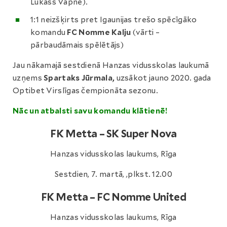
Lūkass Vapne).
1:1 neizšķirts pret Igaunijas trešo spēcīgāko
komandu
FC Nomme Kalju
(vārti –
pārbaudāmais spēlētājs)
Jau nākamajā sestdienā Hanzas vidusskolas laukumā
uzņems
Spartaks Jūrmala,
uzsākot jauno 2020. gada
Optibet Virslīgas čempionāta sezonu.
Nāc un atbalsti savu komandu klātienē!
FK Metta – SK Super Nova
Hanzas vidusskolas laukums, Rīga
Sestdien, 7. martā, ,plkst. 12.00
FK Metta – FC Nomme United
Hanzas vidusskolas laukums, Rīga