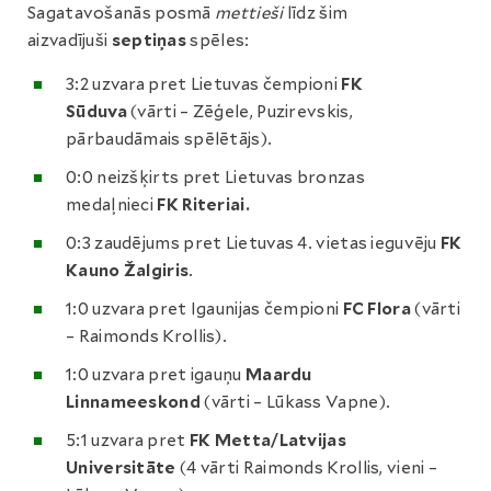
Sagatavošanās posmā
mettieši
līdz šim
aizvadījuši
septiņas
spēles:
3:2 uzvara pret Lietuvas čempioni
FK
Sūduva
(vārti – Zēģele, Puzirevskis,
pārbaudāmais spēlētājs).
0:0 neizšķirts pret Lietuvas bronzas
medaļnieci
FK Riteriai.
0:3 zaudējums pret Lietuvas 4. vietas ieguvēju
FK
Kauno Žalgiris
.
1:0 uzvara pret Igaunijas čempioni
FC Flora
(vārti
– Raimonds Krollis).
1:0 uzvara pret igauņu
Maardu
Linnameeskond
(vārti – Lūkass Vapne).
5:1 uzvara pret
FK Metta/Latvijas
Universitāte
(4 vārti Raimonds Krollis, vieni –