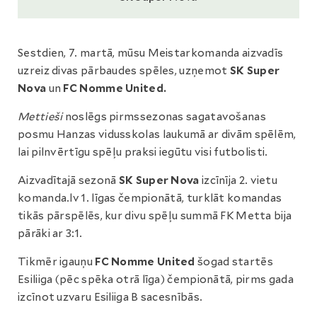
Sestdien, 7. martā, mūsu Meistarkomanda aizvadīs
uzreiz divas pārbaudes spēles, uzņemot
SK Super
Nova
un
FC Nomme United.
Mettieši
noslēgs pirmssezonas sagatavošanas
posmu Hanzas vidusskolas laukumā ar divām spēlēm,
lai pilnvērtīgu spēļu praksi iegūtu visi futbolisti.
Aizvadītajā sezonā
SK Super Nova
izcīnīja 2. vietu
komanda.lv 1. līgas čempionātā, turklāt komandas
tikās pārspēlēs, kur divu spēļu summā FK Metta bija
pārāki ar 3:1.
Tikmēr igauņu
FC Nomme United
šogad startēs
Esiliiga (pēc spēka otrā līga) čempionātā, pirms gada
izcīnot uzvaru Esiliiga B sacesnībās.