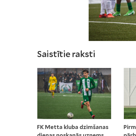
Saistītie raksti
FK Metta kluba dzimšanas
Pirm
dienas noskaņās uzņems
pārb