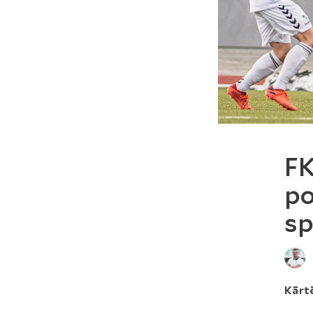
FK
po
sp
Kārtē