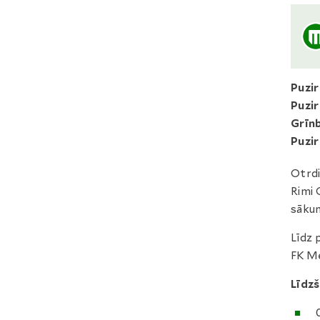
Puzi
Puzi
Grīn
Puzi
Otrdi
Rimi 
sāku
Līdz 
FK Me
Līdzš