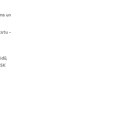
ms un
kstu –
s
idū,
 SK