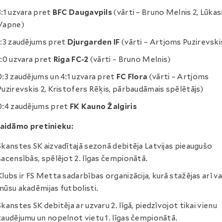
3:1 uzvara pret
BFC Daugavpils
(vārti – Bruno Melnis 2, Lūkas
Vapne)
1:3 zaudējums pret
Djurgarden IF
(vārti – Artjoms Puzirevski
1:0 uzvara pret
Riga FC-2
(vārti – Bruno Melnis)
0:3 zaudējums un 4:1 uzvara pret
FC Flora
(vārti – Artjoms
Puzirevskis 2, Kristofers Rēķis, pārbaudāmais spēlētājs)
0:4 zaudējums pret
FK Kauno Žalgiris
gaidāmo pretinieku:
Skanstes SK aizvadītajā sezonā debitēja Latvijas pieaugušo
sacensībās, spēlējot 2. līgas čempionātā.
Klubs ir FS Metta sadarbības organizācija, kurā stažējas arī va
mūsu akadēmijas futbolisti.
Skanstes SK debitēja ar uzvaru 2. līgā, piedzīvojot tikai vienu
zaudējumu un nopelnot vietu 1. līgas čempionātā.