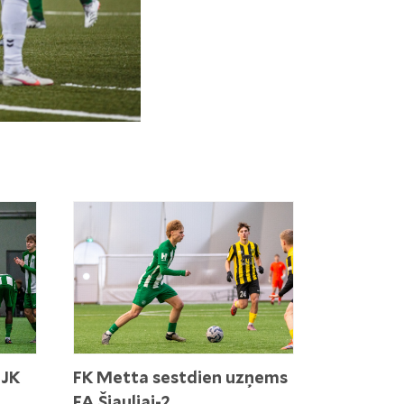
 JK
FK Metta sestdien uzņems
FA Šiauliai-2