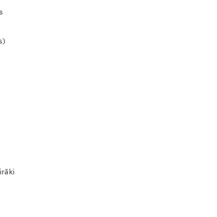
s
s)
irāki