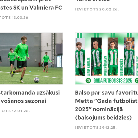
stes SK un Valmiera FC
IEVIETOTS 20.02.26.
TOTS 13.03.26.
tarkomanda uzsākusi
Balso par savu favorīt
vošanos sezonai
Metta "Gada futbolist
2025" nominācijā
TOTS 12.01.26.
(balsojums beidzies)
IEVIETOTS 29.12.25.