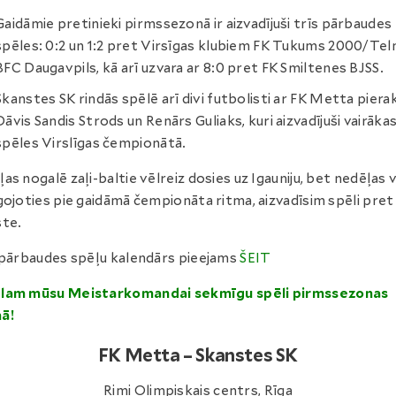
Gaidāmie pretinieki pirmssezonā ir aizvadījuši trīs pārbaudes
spēles: 0:2 un 1:2 pret Virsīgas klubiem FK Tukums 2000/Tel
BFC Daugavpils, kā arī uzvara ar 8:0 pret FK Smiltenes BJSS.
Skanstes SK rindās spēlē arī divi futbolisti ar FK Metta piera
Dāvis Sandis Strods un Renārs Guliaks, kuri aizvadījuši vairāka
spēles Virslīgas čempionātā.
as nogalē zaļi-baltie vēlreiz dosies uz Igauniju, bet nedēļas v
gojoties pie gaidāmā čempionāta ritma, aizvadīsim spēli pret
te.
 pārbaudes spēļu kalendārs pieejams
ŠEIT
lam mūsu Meistarkomandai sekmīgu spēli pirmssezonas
ā!
FK Metta – Skanstes SK
Rimi Olimpiskais centrs, Rīga