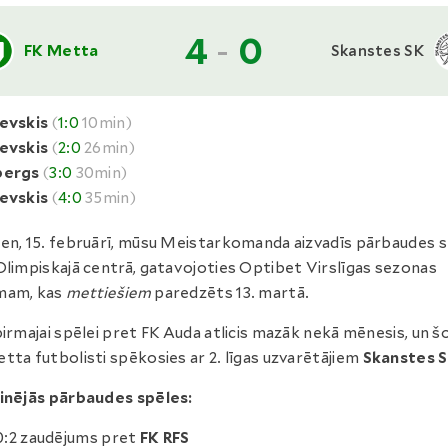
4
-
0
FK Metta
Skanstes SK
revskis
(
1:0
10min)
revskis
(
2:0
26min)
bergs
(
3:0
30min)
revskis
(
4:0
35min)
en, 15. februārī, mūsu Meistarkomanda aizvadīs pārbaudes s
Olimpiskajā centrā, gatavojoties Optibet Virslīgas sezonas
mam, kas
mettiešiem
paredzēts 13. martā.
pirmajai spēlei pret FK Auda atlicis mazāk nekā mēnesis, un š
tta futbolisti spēkosies ar 2. līgas uzvarētājiem
Skanstes S
inējās pārbaudes spēles:
0:2 zaudējums pret
FK RFS