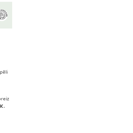
pēli
oreiz
K.