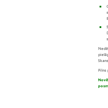
Nedēļ
pielā
Skans
Pilns
Novē
posm