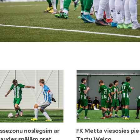
ssezonu noslēgsim ar
FK Metta viesosies pie
audes spēlēm pret
Tartu Welco