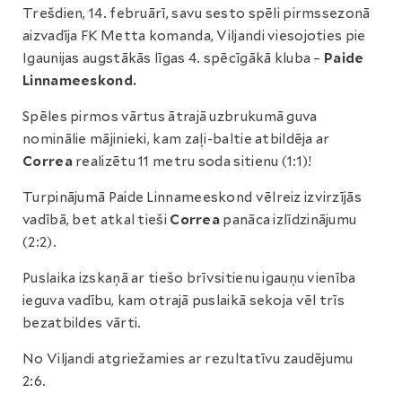
Trešdien, 14. februārī, savu sesto spēli pirmssezonā
aizvadīja FK Metta komanda, Viljandi viesojoties pie
Igaunijas augstākās līgas 4. spēcīgākā kluba –
Paide
Linnameeskond.
Spēles pirmos vārtus ātrajā uzbrukumā guva
nominālie mājinieki, kam zaļi-baltie atbildēja ar
Correa
realizētu 11 metru soda sitienu (1:1)!
Turpinājumā Paide Linnameeskond vēlreiz izvirzījās
vadībā, bet atkal tieši
Correa
panāca izlīdzinājumu
(2:2).
Puslaika izskaņā ar tiešo brīvsitienu igauņu vienība
ieguva vadību, kam otrajā puslaikā sekoja vēl trīs
bezatbildes vārti.
No Viljandi atgriežamies ar rezultatīvu zaudējumu
2:6.