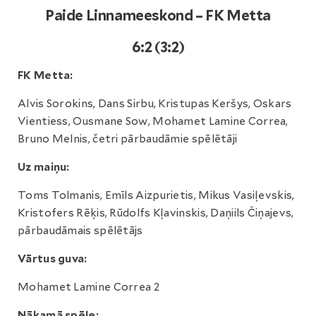
Paide Linnameeskond – FK Metta
6:2 (3:2)
FK Metta:
Alvis Sorokins, Dans Sirbu, Kristupas Keršys, Oskars
Vientiess, Ousmane Sow, Mohamet Lamine Correa,
Bruno Melnis, četri pārbaudāmie spēlētāji
Uz maiņu:
Toms Tolmanis, Emīls Aizpurietis, Mikus Vasiļevskis,
Kristofers Rēķis, Rūdolfs Kļavinskis, Daņiils Čiņajevs,
pārbaudāmais spēlētājs
Vārtus guva:
Mohamet Lamine Correa 2
Nākamā spēle: