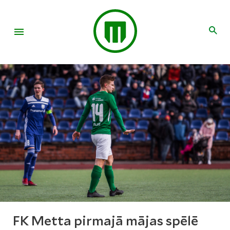
FK Metta pirmajā mājas spēlē