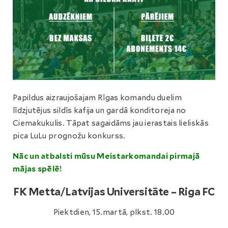
Papildus aizraujošajam Rīgas komandu duelim
līdzjutējus sildīs kafija un gardā konditoreja no
Ciemakukulis. Tāpat sagaidāms jau ierastais lieliskās
pica LuLu prognožu konkurss.
Nāc un atbalsti mūsu Meistarkomandai pirmajā
mājas spēlē!
FK Metta/Latvijas Universitāte – Riga FC
Piektdien, 15.martā, plkst. 18.00