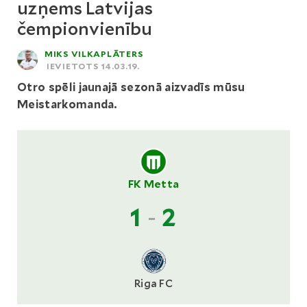
uzņems Latvijas
čempionvienību
MIKS VILKAPLĀTERS
IEVIETOTS 14.03.19.
Otro spēli jaunajā sezonā aizvadīs mūsu
Meistarkomanda.
FK Metta
1
-
2
Riga FC