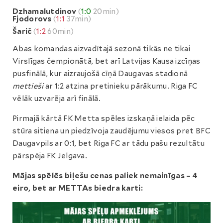
Dzhamalutdinov
(
1:0
20min)
Fjodorovs
(
1:1
37min)
Šarič
(
1:2
60min)
Abas komandas aizvadītajā sezonā tikās ne tikai
Virslīgas čempionātā, bet arī Latvijas Kausa izcīņas
pusfinālā, kur aizraujošā cīņā Daugavas stadionā
mettieši
ar 1:2 atzina pretinieku pārākumu. Riga FC
vēlāk uzvarēja arī finālā.
Pirmajā kārtā FK Metta spēles izskaņā ielaida pēc
stūra sitiena un piedzīvoja zaudējumu viesos pret BFC
Daugavpils ar 0:1, bet Riga FC ar tādu pašu rezultātu
pārspēja FK Jelgava.
Mājas spēlēs biļešu cenas paliek nemainīgas – 4
eiro, bet ar METTAs biedra karti: