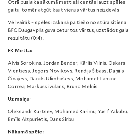
Otrā puslaika sākumā mettieši centās lauzt spēles
gaitu, tomēr atgūt kaut vienus vārtus neizdevās.
Vēl vairāk – spēles izskaņā pa tiešo no stūra sitiena
BFC Daugavpils guva ceturtos vārtus, uzstādot gala
rezultātu (0:4).
FK Metta:
Alvis Sorokins, Jordan Bender, Kārlis Vilnis, Oskars
Vientiess, Jegors Novikovs, Rendijs Šibass, Daņiils
Čiņajevs, Daniils Ulimbaševs, Mohamet Lamine
Correa, Markuss ivulāns, Bruno Melnis
Uz maiņu:
Oleksandr Kurtsev, Mohamed Karimu, Yusif Yakubu,
Emīls Aizpurietis, Dans Sirbu
Nākamā spēle: