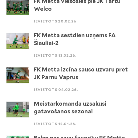
FK Metta viesosies pie JK Tartu
Welco
IEVIETOTS 20.02.26.
FK Metta sestdien uzņems FA
Šiauliai-2
IEVIETOTS 13.02.26.
FK Metta izcīna sauso uzvaru pret
JK Parnu Vaprus
IEVIETOTS 04.02.26.
Meistarkomanda uzsākusi
gatavošanos sezonai
IEVIETOTS 12.01.26.
Balso par savu favorītu FK Metta