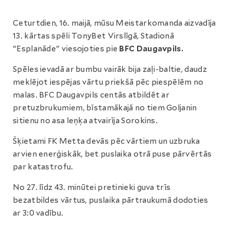
Ceturtdien, 16. maijā, mūsu Meistarkomanda aizvadīja
13. kārtas spēli TonyBet Virslīgā, Stadionā
“Esplanāde” viesojoties pie
BFC Daugavpils.
Spēles ievadā ar bumbu vairāk bija zaļi-baltie, daudz
meklējot iespējas vārtu priekšā pēc piespēlēm no
malas. BFC Daugavpils centās atbildēt ar
pretuzbrukumiem, bīstamākajā no tiem Goljanin
sitienu no asa leņķa atvairīja Sorokins.
Šķietami FK Metta devās pēc vārtiem un uzbruka
arvien enerģiskāk, bet puslaika otrā puse pārvērtās
par katastrofu.
No 27. līdz 43. minūtei pretinieki guva trīs
bezatbildes vārtus, puslaika pārtraukumā dodoties
ar 3:0 vadību.