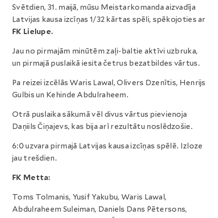
Svētdien, 31. maijā, mūsu Meistarkomanda aizvadīja
Latvijas kausa izcīņas 1/32 kārtas spēli, spēkojoties ar
FK Lielupe.
Jau no pirmajām minūtēm zaļi-baltie aktīvi uzbruka,
un pirmajā puslaikā iesita četrus bezatbildes vārtus.
Pa reizei izcēlās Waris Lawal, Olivers Dzenītis, Henrijs
Gulbis un Kehinde Abdulraheem.
Otrā puslaika sākumā vēl divus vārtus pievienoja
Daņiils Čiņajevs, kas bija arī rezultātu noslēdzošie.
6:0 uzvara pirmajā Latvijas kausa izcīņas spēlē. Izloze
jau trešdien.
FK Metta:
Toms Tolmanis, Yusif Yakubu, Waris Lawal,
Abdulraheem Suleiman, Daniels Dans Pētersons,