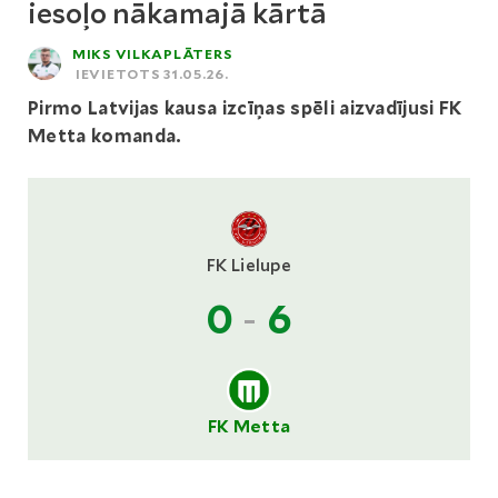
iesoļo nākamajā kārtā
MIKS VILKAPLĀTERS
IEVIETOTS 31.05.26.
Pirmo Latvijas kausa izcīņas spēli aizvadījusi FK
Metta komanda.
FK Lielupe
0
-
6
FK Metta