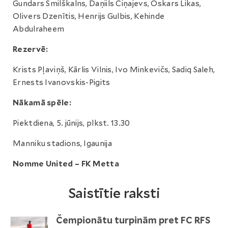
Gundars Smilškalns, Daņiils Čiņajevs, Oskars Likas,
Olivers Dzenītis, Henrijs Gulbis, Kehinde
Abdulraheem
Rezervē:
Krists Pļaviņš, Kārlis Vilnis, Ivo Minkevičs, Sadiq Saleh,
Ernests Ivanovskis-Pigits
Nākamā spēle:
Piektdiena, 5. jūnijs, plkst. 13.30
Manniku stadions, Igaunija
Nomme United – FK Metta
Saistītie raksti
Čempionātu turpinām pret FC RFS