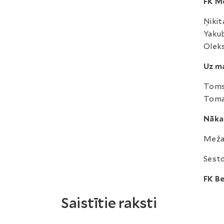
FK M
Ņikit
Yakub
Oleks
Uz ma
Toms 
Tomas
Nāka
Mežap
Sestdi
FK Be
Saistītie raksti