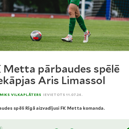
 Metta pārbaudes spēlē
ekāpjas Aris Limassol
MIKS VILKAPLĀTERS
IEVIETOTS 11.07.24.
udes spēli Rīgā aizvadījusi FK Metta komanda.