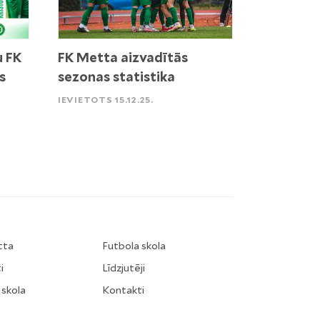
u FK
FK Metta aizvadītās
s
sezonas statistika
IEVIETOTS 15.12.25.
tta
Futbola skola
i
Līdzjutēji
 skola
Kontakti