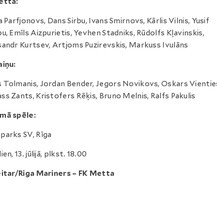
etta:
a Parfjonovs, Dans Sirbu, Ivans Smirnovs, Kārlis Vilnis, Yusif
u, Emīls Aizpurietis, Yevhen Stadniks, Rūdolfs Kļavinskis,
andr Kurtsev, Artjoms Puzirevskis, Markuss Ivulāns
iņu:
Tolmanis, Jordan Bender, Jegors Novikovs, Oskars Vientie
s Zants, Kristofers Rēķis, Bruno Melnis, Ralfs Pakulis
mā spēle:
arks SV, Rīga
en, 13. jūlijā, plkst. 18.00
itar/Riga Mariners – FK Metta