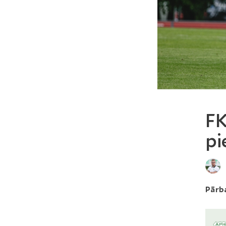
FK
pi
Pārba