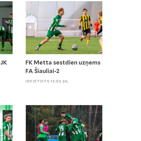
 JK
FK Metta sestdien uzņems
FA Šiauliai-2
IEVIETOTS 13.02.26.