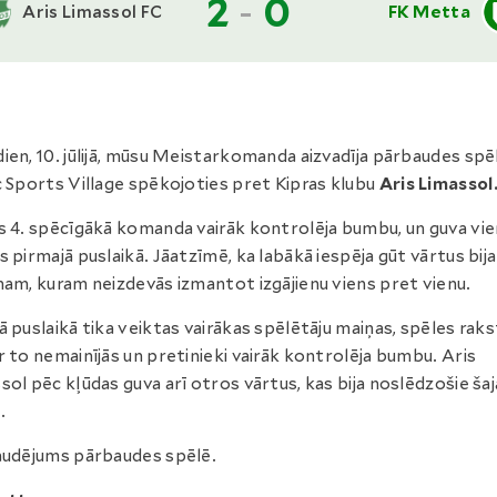
2
-
0
Aris Limassol FC
FK Metta
ien, 10. jūlijā, mūsu Meistarkomanda aizvadīja pārbaudes spēl
c Sports Village spēkojoties pret Kipras klubu
Aris Limassol
s 4. spēcīgākā komanda vairāk kontrolēja bumbu, un guva vi
s pirmajā puslaikā. Jāatzīmē, ka labākā iespēja gūt vārtus bija
nam, kuram neizdevās izmantot izgājienu viens pret vienu.
ā puslaikā tika veiktas vairākas spēlētāju maiņas, spēles rak
r to nemainījās un pretinieki vairāk kontrolēja bumbu. Aris
sol pēc kļūdas guva arī otros vārtus, kas bija noslēdzošie šaj
.
audējums pārbaudes spēlē.