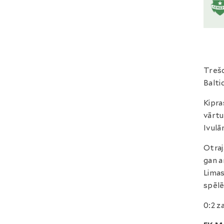
Trešd
Balti
Kipra
vārtu
Ivulā
Otraj
gan a
Limas
spēlē
0:2 z