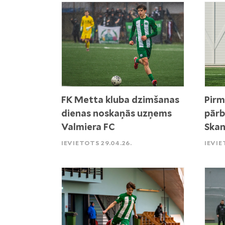
FK Metta kluba dzimšanas
Pirm
dienas noskaņās uzņems
pārb
Valmiera FC
Skan
IEVIETOTS 29.04.26.
IEVIE