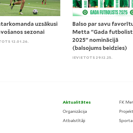
tarkomanda uzsākusi
Balso par savu favorīt
vošanos sezonai
Metta "Gada futbolist
2025" nominācijā
TOTS 12.01.26.
(balsojums beidzies)
IEVIETOTS 29.12.25.
Aktualitātes
FK Me
Organizācija
Projekt
Atbalstītāji
Sporta