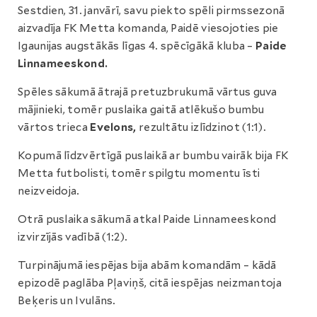
Sestdien, 31. janvārī, savu piekto spēli pirmssezonā
aizvadīja FK Metta komanda, Paidē viesojoties pie
Igaunijas augstākās līgas 4. spēcīgākā kluba –
Paide
Linnameeskond.
Spēles sākumā ātrajā pretuzbrukumā vārtus guva
mājinieki, tomēr puslaika gaitā atlēkušo bumbu
vārtos trieca
Evelons,
rezultātu izlīdzinot (1:1).
Kopumā līdzvērtīgā puslaikā ar bumbu vairāk bija FK
Metta futbolisti, tomēr spilgtu momentu īsti
neizveidoja.
Otrā puslaika sākumā atkal Paide Linnameeskond
izvirzījās vadībā (1:2).
Turpinājumā iespējas bija abām komandām – kādā
epizodē paglāba Pļaviņš, citā iespējas neizmantoja
Beķeris un Ivulāns.