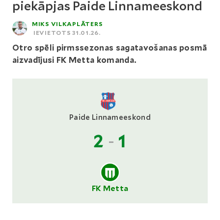
piekāpjas Paide Linnameeskond
MIKS VILKAPLĀTERS
IEVIETOTS 31.01.26.
Otro spēli pirmssezonas sagatavošanas posmā
aizvadījusi FK Metta komanda.
Paide Linnameeskond
2
-
1
FK Metta