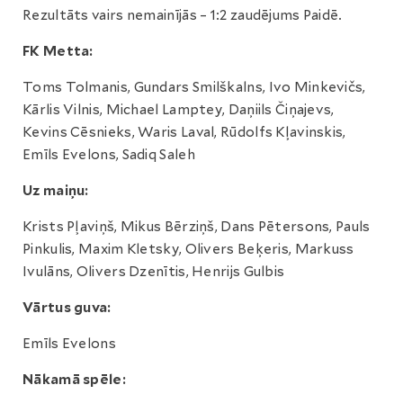
Rezultāts vairs nemainījās – 1:2 zaudējums Paidē.
FK Metta:
Toms Tolmanis, Gundars Smilškalns, Ivo Minkevičs,
Kārlis Vilnis, Michael Lamptey, Daņiils Čiņajevs,
Kevins Cēsnieks, Waris Laval, Rūdolfs Kļavinskis,
Emīls Evelons, Sadiq Saleh
Uz maiņu:
Krists Pļaviņš, Mikus Bērziņš, Dans Pētersons, Pauls
Pinkulis, Maxim Kletsky, Olivers Beķeris, Markuss
Ivulāns, Olivers Dzenītis, Henrijs Gulbis
Vārtus guva:
Emīls Evelons
N
ākamā spēle: